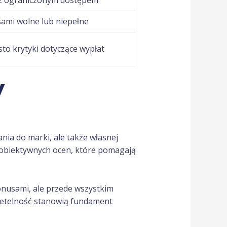
 z ograniczonym dostępem
sami wolne lub niepełne
to krytyki dotyczące wypłat
y
ia do marki, ale także własnej
h, obiektywnych ocen, które pomagają
bonusami, ale przede wszystkim
rzetelność stanowią fundament