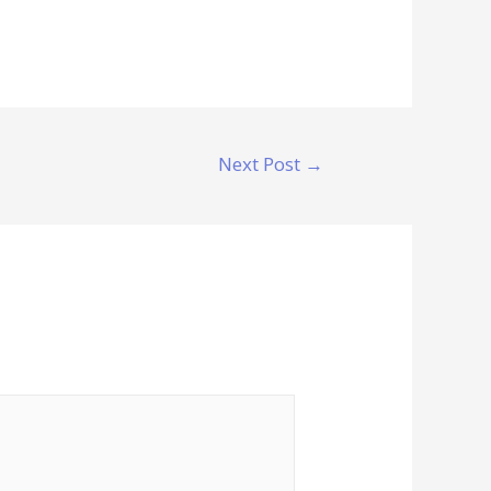
Next Post
→