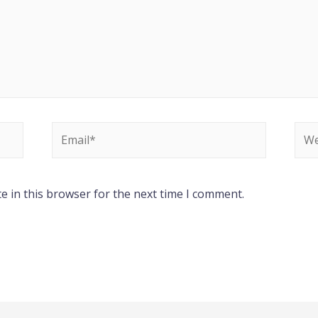
e in this browser for the next time I comment.