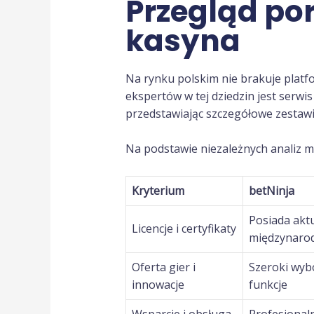
Przegląd po
kasyna
Na rynku polskim nie brakuje platfo
ekspertów w tej dziedzin jest serwi
przedstawiając szczegółowe zestawi
Na podstawie niezależnych analiz m
Kryterium
betNinja
Posiada aktu
Licencje i certyfikaty
międzynaro
Oferta gier i
Szeroki wybó
innowacje
funkcje