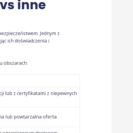
vs inne
i bezpieczeństwem. Jednym z
jąc ich doświadczenia i
ku obszarach:
cji lub z certyfikatami z niepewnych
a lub powtarzalna oferta