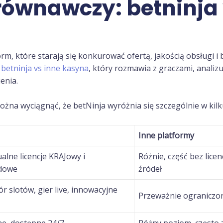
równawczy: betninja 
rm, które starają się konkurować ofertą, jakością obsługi 
s
betninja vs inne kasyna
, który rozmawia z graczami, analizu
enia.
ożna wyciągnąć, że betNinja wyróżnia się szczególnie w kil
Inne platformy
alne licencje KRAJowy i
Różnie, część bez licen
dowe
źródeł
r slotów, gier live, innowacyjne
Przeważnie ograniczon