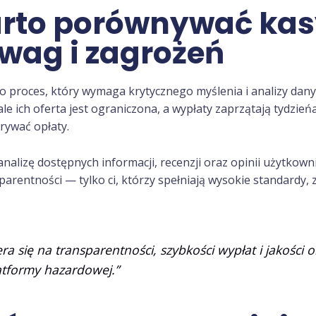
arto porównywać ka
ewag i zagrożeń
 proces, który wymaga krytycznego myślenia i analizy danyc
 ale ich oferta jest ograniczona, a wypłaty zaprzątają tydzie
ywać opłaty.
nalizę dostępnych informacji, recenzji oraz opinii użytkown
rentności — tylko ci, którzy spełniają wysokie standardy,
ra się na transparentności, szybkości wypłat i jakości o
latformy hazardowej.”