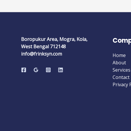
Boropukur Area, Mogra, Kola,
Comp
West Bengal 712148
info@frinksyn.com
Home
About
Services
Contact
Privacy 