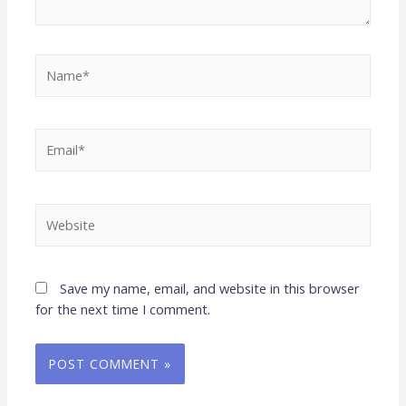
Save my name, email, and website in this browser
for the next time I comment.