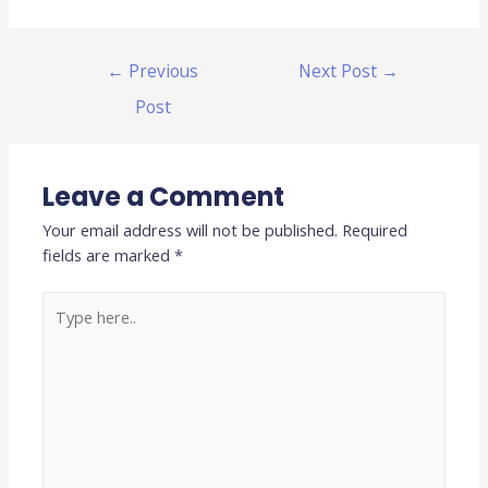
←
Previous
Next Post
→
Post
Leave a Comment
Your email address will not be published.
Required
fields are marked
*