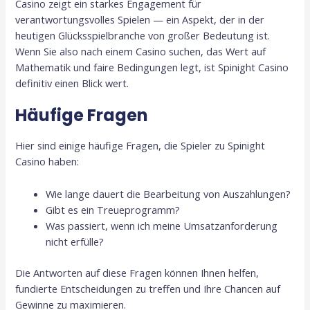
Casino zeigt ein starkes Engagement für
verantwortungsvolles Spielen — ein Aspekt, der in der
heutigen Glücksspielbranche von großer Bedeutung ist.
Wenn Sie also nach einem Casino suchen, das Wert auf
Mathematik und faire Bedingungen legt, ist Spinight Casino
definitiv einen Blick wert.
Häufige Fragen
Hier sind einige häufige Fragen, die Spieler zu Spinight
Casino haben:
Wie lange dauert die Bearbeitung von Auszahlungen?
Gibt es ein Treueprogramm?
Was passiert, wenn ich meine Umsatzanforderung
nicht erfülle?
Die Antworten auf diese Fragen können Ihnen helfen,
fundierte Entscheidungen zu treffen und Ihre Chancen auf
Gewinne zu maximieren.