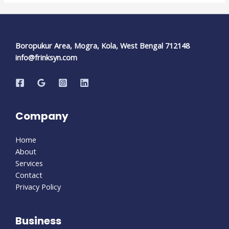
Boropukur Area, Mogra, Kola, West Bengal 712148
info@frinksyn.com
Company
Home
About
Services
Contact
Privacy Policy
Business