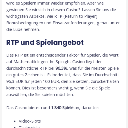
wird es Spielern immer wieder empfohlen. Aber wie
gewinnen Sie wirklich in diesem Casino? Lassen Sie uns die
wichtigsten Aspekte, wie RTP (Return to Player),
Bonusbedingungen und Einsatzanforderungen, genau unter
die Lupe nehmen.
RTP und Spielangebot
Das RTP ist ein entscheidender Faktor für Spieler, die Wert
auf Mathematik legen. Im Spinight Casino liegt der
durchschnittliche RTP bei
96,3%
, was für die meisten Spiele
ein gutes Zeichen ist. Es bedeutet, dass Sie im Durchschnitt
96,3 EUR für jeden 100 EUR, den Sie setzen, zurückerhalten
können. Dies ist besonders wichtig, wenn Sie die Spiele
auswählen, die Sie spielen möchten.
Das Casino bietet rund
1.840 Spiele
an, darunter:
Video-Slots
Tischspiele