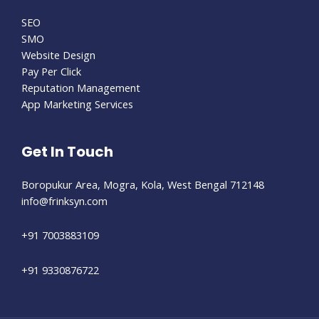
SEO
SMO
Website Design
Pay Per Click
Reputation Management
App Marketing Services
Get In Touch
Boropukur Area, Mogra, Kola, West Bengal 712148
info@frinksyn.com
+91 7003883109
+91 9330876722