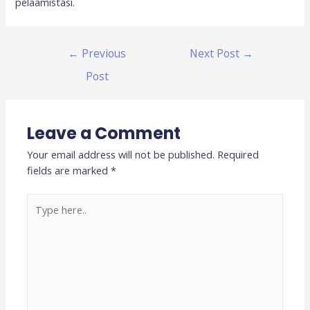
pelaamistasi.
←
Previous
Next Post
→
Post
Leave a Comment
Your email address will not be published.
Required
fields are marked
*