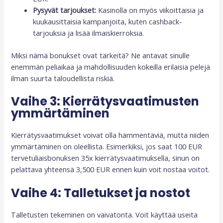
Pysyvät tarjoukset:
Kasinolla on myös viikoittaisia ja
kuukausittaisia kampanjoita, kuten cashback-
tarjouksia ja lisää ilmaiskierroksia.
Miksi nämä bonukset ovat tärkeitä? Ne antavat sinulle
enemmän peliaikaa ja mahdollisuuden kokeilla erilaisia pelejä
ilman suurta taloudellista riskiä.
Vaihe 3: Kierrätysvaatimusten
ymmärtäminen
Kierrätysvaatimukset voivat olla hämmentäviä, mutta niiden
ymmärtäminen on oleellista. Esimerkiksi, jos saat 100 EUR
tervetuliaisbonuksen 35x kierrätysvaatimuksella, sinun on
pelattava yhteensä 3,500 EUR ennen kuin voit nostaa voitot.
Vaihe 4: Talletukset ja nostot
Talletusten tekeminen on vaivatonta. Voit käyttää useita