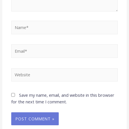
Save my name, email, and website in this browser
for the next time I comment.