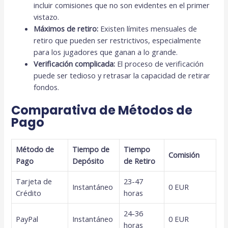
incluir comisiones que no son evidentes en el primer
vistazo.
Máximos de retiro:
Existen límites mensuales de
retiro que pueden ser restrictivos, especialmente
para los jugadores que ganan a lo grande.
Verificación complicada:
El proceso de verificación
puede ser tedioso y retrasar la capacidad de retirar
fondos.
Comparativa de Métodos de
Pago
Método de
Tiempo de
Tiempo
Comisión
Pago
Depósito
de Retiro
Tarjeta de
23-47
Instantáneo
0 EUR
Crédito
horas
24-36
PayPal
Instantáneo
0 EUR
horas