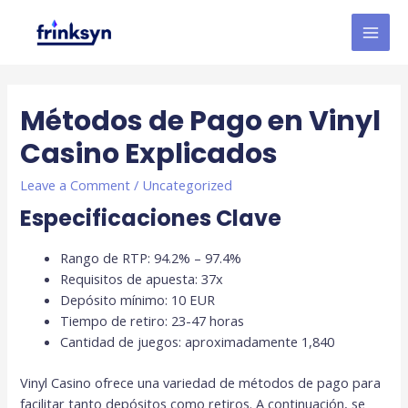
Métodos de Pago en Vinyl
Casino Explicados
Leave a Comment
/
Uncategorized
Especificaciones Clave
Rango de RTP: 94.2% – 97.4%
Requisitos de apuesta: 37x
Depósito mínimo: 10 EUR
Tiempo de retiro: 23-47 horas
Cantidad de juegos: aproximadamente 1,840
Vinyl Casino ofrece una variedad de métodos de pago para
facilitar tanto depósitos como retiros. A continuación, se