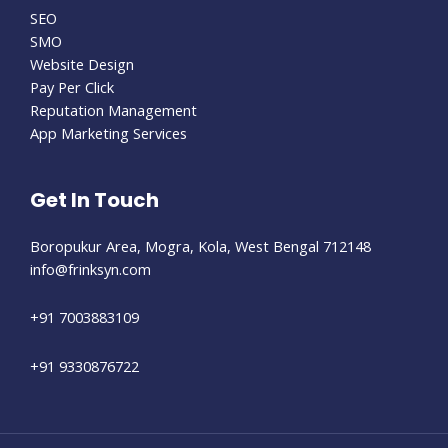
SEO
SMO
Website Design
Pay Per Click
Reputation Management
App Marketing Services
Get In Touch
Boropukur Area, Mogra, Kola, West Bengal 712148
info@frinksyn.com
+91 7003883109
+91 9330876722