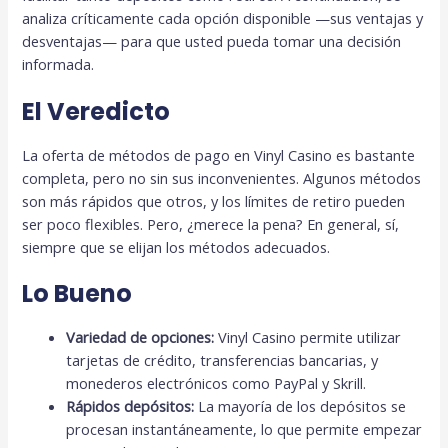
analiza críticamente cada opción disponible —sus ventajas y
desventajas— para que usted pueda tomar una decisión
informada.
El Veredicto
La oferta de métodos de pago en Vinyl Casino es bastante
completa, pero no sin sus inconvenientes. Algunos métodos
son más rápidos que otros, y los límites de retiro pueden
ser poco flexibles. Pero, ¿merece la pena? En general, sí,
siempre que se elijan los métodos adecuados.
Lo Bueno
Variedad de opciones:
Vinyl Casino permite utilizar
tarjetas de crédito, transferencias bancarias, y
monederos electrónicos como PayPal y Skrill.
Rápidos depósitos:
La mayoría de los depósitos se
procesan instantáneamente, lo que permite empezar