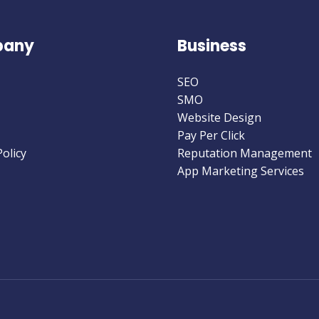
any
Business
SEO
SMO
Website Design
Pay Per Click
Policy
Reputation Management
App Marketing Services