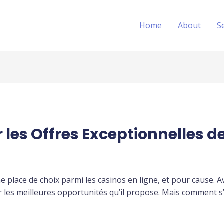
Home
About
S
es Offres Exceptionnelles de
e place de choix parmi les casinos en ligne, et pour cause. A
isir les meilleures opportunités qu’il propose. Mais comment 