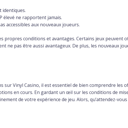
 identiques.
P élevé ne rapportent jamais.
pas accessibles aux nouveaux joueurs.
es propres conditions et avantages. Certains jeux peuvent of
ent ne pas être aussi avantageux. De plus, les nouveaux jo
sur Vinyl Casino, il est essentiel de bien comprendre les of
tions en cours. En gardant un œil sur les conditions de mise 
inement de votre expérience de jeu. Alors, qu’attendez-vou