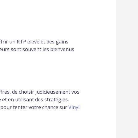
frir un RTP élevé et des gains
ueurs sont souvent les bienvenus
fres, de choisir judicieusement vos
et en utilisant des stratégies
s pour tenter votre chance sur
Vinyl