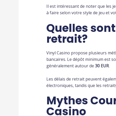
Il est intéressant de noter que les 
à faire selon votre style de jeu et v
Quelles sont
retrait?
Vinyl Casino propose plusieurs méth
bancaires. Le dépôt minimum est so
généralement autour de
30 EUR
.
Les délais de retrait peuvent égale
électroniques, tandis que les retrai
Mythes Coura
Casino