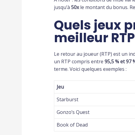
jusqu’à
50x
le montant du bonus. Res
Quels jeux p
meilleur RTP
Le retour au joueur (RTP) est un ind
un RTP compris entre
95,5 % et 97 
terme. Voici quelques exemples :
Jeu
Starburst
Gonzo’s Quest
Book of Dead