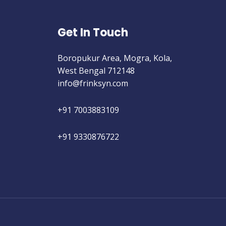
Get In Touch
Boropukur Area, Mogra, Kola,
West Bengal 712148
info@frinksyn.com
+91 7003883109
+91 9330876722