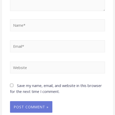
Save my name, email, and website in this browser
for the next time I comment.