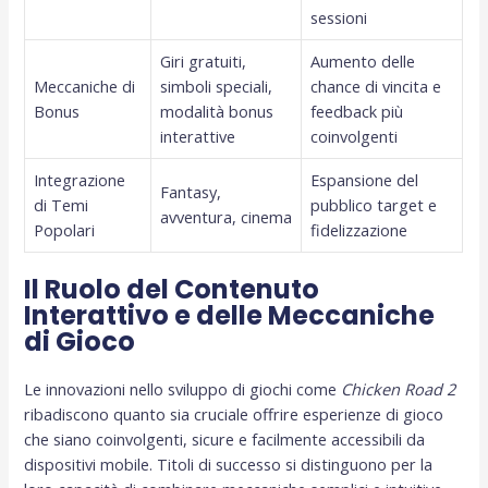
sessioni
Giri gratuiti,
Aumento delle
Meccaniche di
simboli speciali,
chance di vincita e
Bonus
modalità bonus
feedback più
interattive
coinvolgenti
Integrazione
Espansione del
Fantasy,
di Temi
pubblico target e
avventura, cinema
Popolari
fidelizzazione
Il Ruolo del Contenuto
Interattivo e delle Meccaniche
di Gioco
Le innovazioni nello sviluppo di giochi come
Chicken Road 2
ribadiscono quanto sia cruciale offrire esperienze di gioco
che siano coinvolgenti, sicure e facilmente accessibili da
dispositivi mobile. Titoli di successo si distinguono per la