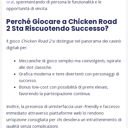
ora!
, sperimentando di persona le funzionalità e le
opportunità di vincita.
Perché Giocare a Chicken Road
2 Sta Riscuotendo Successo?
Il gioco
Chicken Road 2
si distingue nel panorama dei casinò
digitali per:
Meccaniche di gioco semplici ma coinvolgenti, ispirate
alle slot classiche.
Grafica moderna e temi divertenti con personaggi di
successo.
Bonus low-cost con possibilità di premi elevati,
favorendo la partecipazione continua.
Inoltre, la presenza di un’interfaccia user-friendly e l’accesso
immediato attraverso piattaforme web lo rendono
un’opzione consigliata per chi desidera un intrattenimento di
qualità senza complicazioni.