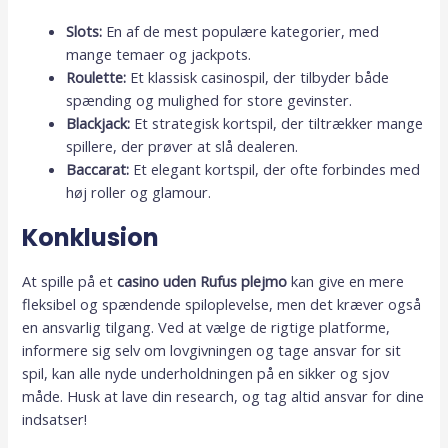
Slots:
En af de mest populære kategorier, med
mange temaer og jackpots.
Roulette:
Et klassisk casinospil, der tilbyder både
spænding og mulighed for store gevinster.
Blackjack:
Et strategisk kortspil, der tiltrækker mange
spillere, der prøver at slå dealeren.
Baccarat:
Et elegant kortspil, der ofte forbindes med
høj roller og glamour.
Konklusion
At spille på et
casino uden Rufus plejmo
kan give en mere
fleksibel og spændende spiloplevelse, men det kræver også
en ansvarlig tilgang. Ved at vælge de rigtige platforme,
informere sig selv om lovgivningen og tage ansvar for sit
spil, kan alle nyde underholdningen på en sikker og sjov
måde. Husk at lave din research, og tag altid ansvar for dine
indsatser!