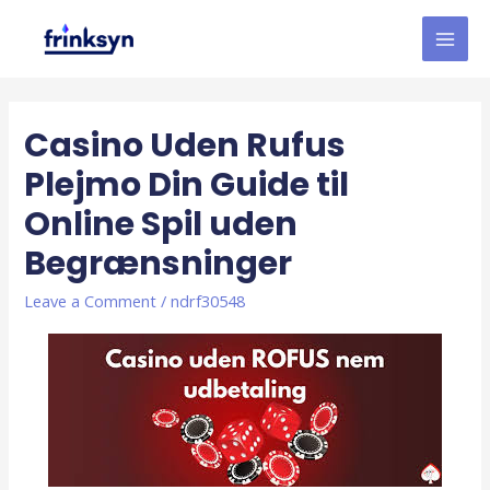
Casino Uden Rufus
Plejmo Din Guide til
Online Spil uden
Begrænsninger
Leave a Comment
/
ndrf30548