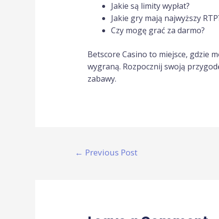
Jakie są limity wypłat?
Jakie gry mają najwyższy RTP
Czy mogę grać za darmo?
Betscore Casino to miejsce, gdzie 
wygraną. Rozpocznij swoją przygodę
zabawy.
←
Previous Post