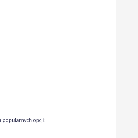
a popularnych opcji: