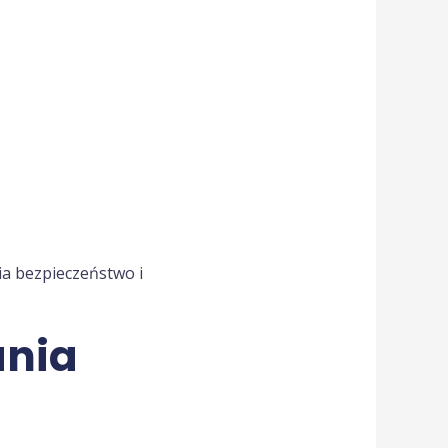
a bezpieczeństwo i
ania