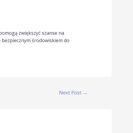
e pomogą zwiększyć szanse na
ię bezpiecznym środowiskiem do
Next Post
→