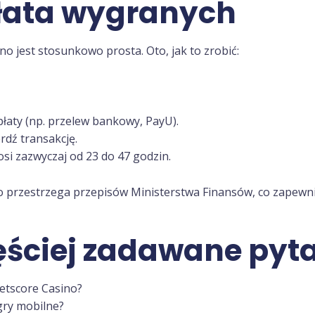
łata wygranych
o jest stosunkowo prosta. Oto, jak to zrobić:
łaty (np. przelew bankowy, PayU).
rdź transakcję.
si zazwyczaj od 23 do 47 godzin.
o przestrzega przepisów Ministerstwa Finansów, co zapewni
ęściej zadawane pyt
Betscore Casino?
gry mobilne?