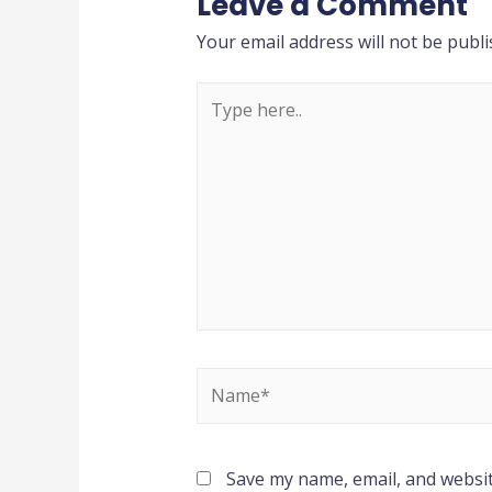
Leave a Comment
Your email address will not be publi
Save my name, email, and websit