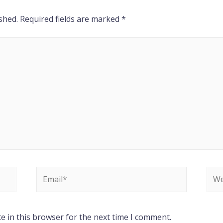
shed.
Required fields are marked
*
e in this browser for the next time I comment.