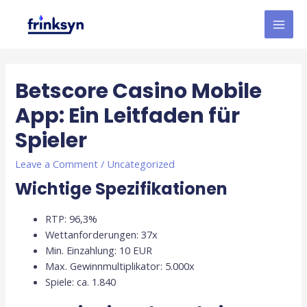
Betscore Casino Mobile
App: Ein Leitfaden für
Spieler
Leave a Comment
/
Uncategorized
Wichtige Spezifikationen
RTP: 96,3%
Wettanforderungen: 37x
Min. Einzahlung: 10 EUR
Max. Gewinnmultiplikator: 5.000x
Spiele: ca. 1.840