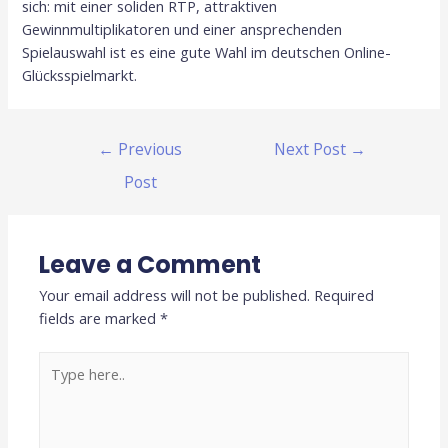
sich: mit einer soliden RTP, attraktiven
Gewinnmultiplikatoren und einer ansprechenden
Spielauswahl ist es eine gute Wahl im deutschen Online-
Glücksspielmarkt.
←
Previous
Next Post
→
Post
Leave a Comment
Your email address will not be published.
Required
fields are marked
*