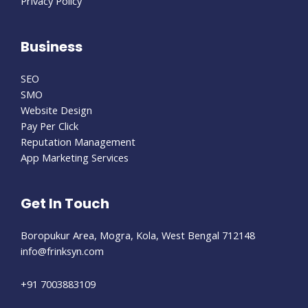
Privacy Policy
Business
SEO
SMO
Website Design
Pay Per Click
Reputation Management
App Marketing Services
Get In Touch
Boropukur Area, Mogra, Kola, West Bengal 712148
info@frinksyn.com
+91 7003883109