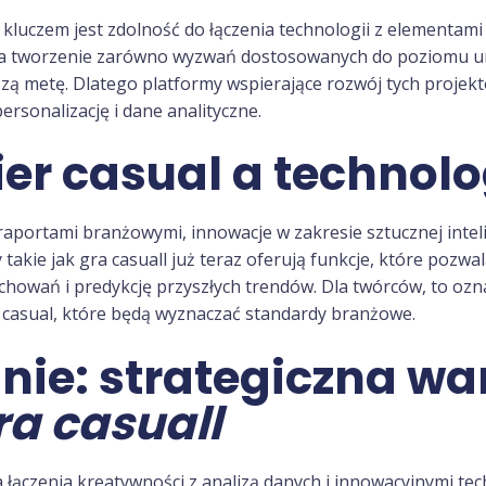
 kluczem jest zdolność do łączenia technologii z elementami
a tworzenie zarówno wyzwań dostosowanych do poziomu umie
ą metę. Dlatego platformy wspierające rozwój tych projektó
personalizację i dane analityczne.
ier casual a technol
raportami branżowymi, innowacje w zakresie sztucznej inte
 takie jak gra casuall już teraz oferują funkcje, które poz
achowań i predykcję przyszłych trendów. Dla twórców, to oz
r casual, które będą wyznaczać standardy branżowe.
e: strategiczna wa
ra casuall
a łączenia kreatywności z analizą danych i innowacyjnymi tec