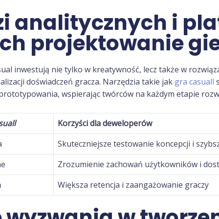
i analitycznych i pl
ch projektowanie gie
al inwestują nie tylko w kreatywność, lecz także w rozwiąz
alizacji doświadczeń gracza. Narzędzia takie jak
gra casuall
s
 prototypowania, wspierając twórców na każdym etapie roz
suall
Korzyści dla deweloperów
a
Skuteczniejsze testowanie koncepcji i szybsz
ne
Zrozumienie zachowań użytkowników i dos
ń
Większa retencja i zaangażowanie graczy
e wyzwania w tworzen