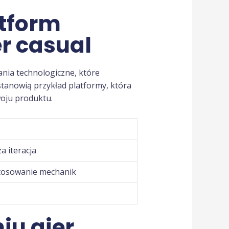
atform
r casual
ania technologiczne, które
tanowią przykład platformy, która
woju produktu.
a iteracja
tosowanie mechanik
iu gier