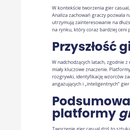
W kontekście tworzenia gier casual,
Analiza zachowań graczy pozwala n
utrzymują zainteresowanie na dłuższ
na rynku, który coraz bardziej ceni 
Przyszłość g
W nadchodzących latach, zgodnie z 
miały kluczowe znaczenie. Platformy
rozgrywki, identyfikację wzorców z
angażujących i „inteligentnych” gie
Podsumowani
platformy
g
Tworzenie gier casual dziś to sztuk