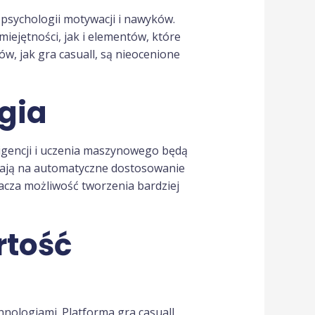
 psychologii motywacji i nawyków.
jętności, jak i elementów, które
w, jak gra casuall, są nieocenione
ogia
ligencji i uczenia maszynowego będą
walają na automatyczne dostosowanie
nacza możliwość tworzenia bardziej
rtość
hnologiami. Platforma gra casuall