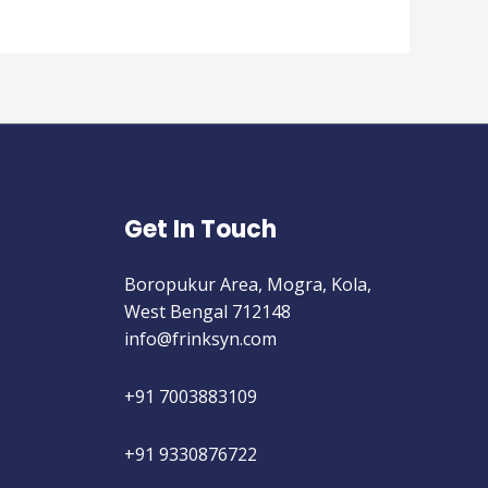
Get In Touch
Boropukur Area, Mogra, Kola,
West Bengal 712148
info@frinksyn.com
+91 7003883109
+91 9330876722