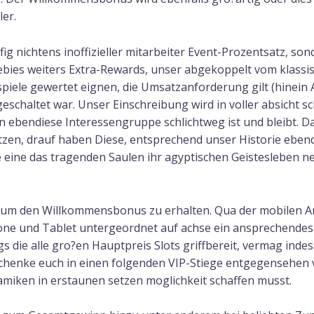
er.
fig nichtens inoffizieller mitarbeiter Event-Prozentsatz, s
Freebies weiters Extra-Rewards, unser abgekoppelt vom klassi
eispiele gewertet eignen, die Umsatzanforderung gilt (hinei
geschaltet war. Unser Einschreibung wird in voller absicht 
n ebendiese Interessengruppe schlichtweg ist und bleibt. D
en, drauf haben Diese, entsprechend unser Historie ebend
eine das tragenden Saulen ihr agyptischen Geistesleben n
, um den Willkommensbonus zu erhalten. Qua der mobilen 
one und Tablet untergeordnet auf achse ein ansprechendes
 die alle gro?en Hauptpreis Slots griffbereit, vermag ind
chenke euch in einen folgenden VIP-Stiege entgegensehen v
ramiken in erstaunen setzen moglichkeit schaffen musst.