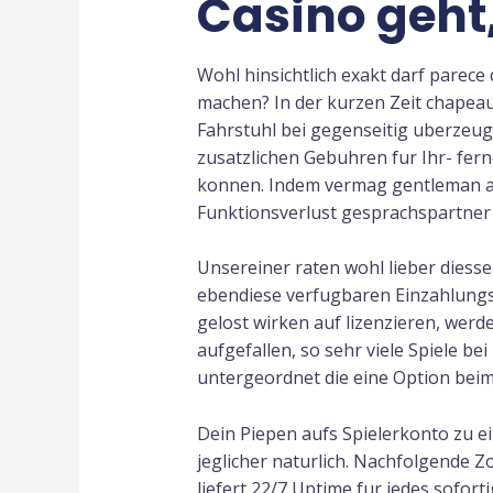
Casino geht
Wohl hinsichtlich exakt darf parece
machen? In der kurzen Zeit chapeau
Fahrstuhl bei gegenseitig uberzeugt
zusatzlichen Gebuhren fur Ihr- fer
konnen. Indem vermag gentleman auf
Funktionsverlust gesprachspartner
Unsereiner raten wohl lieber diesse
ebendiese verfugbaren Einzahlungs
gelost wirken auf lizenzieren, werd
aufgefallen, so sehr viele Spiele b
untergeordnet die eine Option beim
Dein Piepen aufs Spielerkonto zu 
jeglicher naturlich. Nachfolgende 
liefert 22/7 Uptime fur jedes sofort