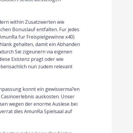
ondern within Zusatzwerten wie
schen Bonuslauf entfalten. Fur jedes
n AmunRa fur Freispielgewinne x40)
schlank gehalten, damit ein Abhanden
adurch Sie zigeunern via eigenen
iese Existenz pragt oder wie
ebensachlich nun zudem relevant
Anpassung konnt ein gewisserma?en
 Casinoerlebnis auskosten. Unser
essen wegen der enorme Auslese bei
errat dies AmunRa Spielsaal auf