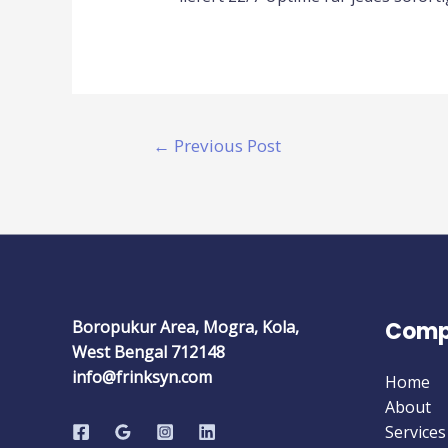
←
Previous Post
Boropukur Area, Mogra, Kola,
Comp
West Bengal 712148
info@frinksyn.com
Home
About
Services