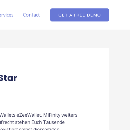
ervices
Contact
GET A FREE DEMO
Star
allets eZeeWallet, MiFinity weiters
 aufrecht stehen Euch Tausende
istiert selbst diesseitigen