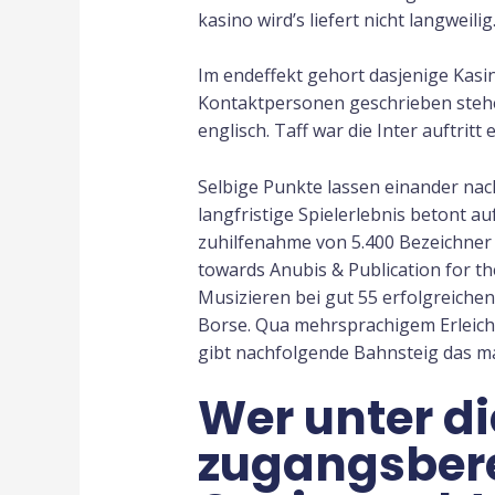
kasino wird’s liefert nicht langweilig
Im endeffekt gehort dasjenige Kasi
Kontaktpersonen geschrieben stehen
englisch. Taff war die Inter auftri
Selbige Punkte lassen einander nac
langfristige Spielerlebnis betont 
zuhilfenahme von 5.400 Bezeichner 
towards Anubis & Publication for 
Musizieren bei gut 55 erfolgreich
Borse. Qua mehrsprachigem Erleich
gibt nachfolgende Bahnsteig das ma
Wer unter d
zugangsbere