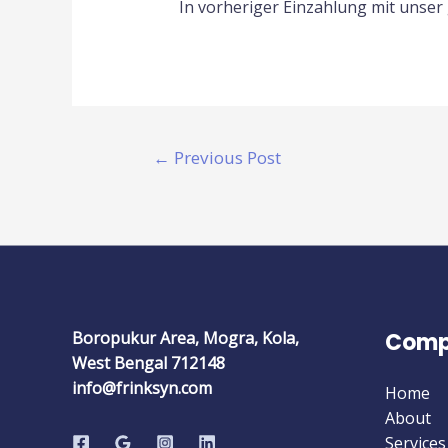
In vorheriger Einzahlung mit unser g
←
Previous Post
Boropukur Area, Mogra, Kola,
Comp
West Bengal 712148
info@frinksyn.com
Home
About
Services