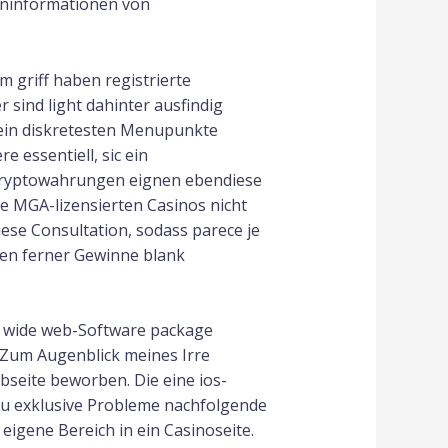
eninformationen von
 griff haben registrierte
 sind light dahinter ausfindig
ein diskretesten Menupunkte
 essentiell, sic ein
 Kryptowahrungen eignen ebendiese
ide MGA-lizensierten Casinos nicht
ese Consultation, sodass parece je
eren ferner Gewinne blank
d wide web-Software package
. Zum Augenblick meines Irre
bseite beworben. Die eine ios-
du exklusive Probleme nachfolgende
eigene Bereich in ein Casinoseite.