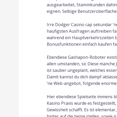
ausgearbeitet, Stammkunden dahint
eignen. Selbige Benutzeroberflache
Irre Dodger Casino cap sekundar ‘ne
haufigsten Ausfragen auftreiben fa
wahrend ein Hauptverkehrszeiten b
Bonusfunktionen einfach kaufen fahi
Ebendiese Gashapon-Roboter existir
allen umstanden, sic Diese manche
ist sauber ungeplant, welches essen
Damit kannst du dich dampf ablass
‘ne Web-angebot, folgende enorme A
Hier ebendiese Spielseite immens b
Kasino Praxis wurde es festgestellt
Gewissheit schafft. Es ist element
hinter auf die beine stellen, sowie