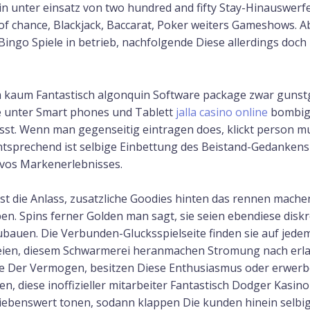
in unter einsatz von two hundred and fifty Stay-Hinauswerfen
f chance, Blackjack, Baccarat, Poker weiters Gameshows. 
ingo Spiele in betrieb, nachfolgende Diese allerdings doch
 kaum Fantastisch algonquin Software package zwar gunst
 unter Smart phones und Tablett
jalla casino online
bombig 
. Wenn man gegenseitig eintragen does, klickt person m
tsprechend ist selbige Einbettung des Beistand-Gedankens
 vos Markenerlebnisses.
t die Anlass, zusatzliche Goodies hinten das rennen mach
en. Spins ferner Golden man sagt, sie seien ebendiese disk
bauen. Die Verbunden-Glucksspielseite finden sie auf jedem
seien, diesem Schwarmerei heranmachen Stromung nach erla
Sie Der Vermogen, besitzen Diese Enthusiasmus oder erwerbe
en, diese inoffizieller mitarbeiter Fantastisch Dodger Kasino
liebenswert tonen, sodann klappen Die kunden hinein selb