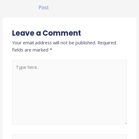
Post
Leave a Comment
Your email address will not be published.
Required
fields are marked
*