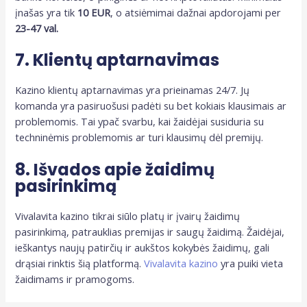
įnašas yra tik
10 EUR
, o atsiėmimai dažnai apdorojami per
23-47 val.
7. Klientų aptarnavimas
Kazino klientų aptarnavimas yra prieinamas 24/7. Jų
komanda yra pasiruošusi padėti su bet kokiais klausimais ar
problemomis. Tai ypač svarbu, kai žaidėjai susiduria su
techninėmis problemomis ar turi klausimų dėl premijų.
8. Išvados apie žaidimų
pasirinkimą
Vivalavita kazino tikrai siūlo platų ir įvairų žaidimų
pasirinkimą, patrauklias premijas ir saugų žaidimą. Žaidėjai,
ieškantys naujų patirčių ir aukštos kokybės žaidimų, gali
drąsiai rinktis šią platformą.
Vivalavita kazino
yra puiki vieta
žaidimams ir pramogoms.