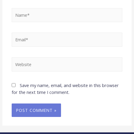
Save my name, email, and website in this browser
for the next time I comment.