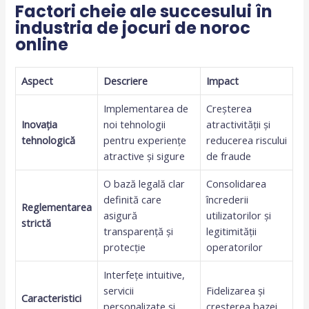
Factori cheie ale succesului în
industria de jocuri de noroc
online
Aspect
Descriere
Impact
Implementarea de
Creșterea
Inovația
noi tehnologii
atractivității și
tehnologică
pentru experiențe
reducerea riscului
atractive și sigure
de fraude
O bază legală clar
Consolidarea
definită care
încrederii
Reglementarea
asigură
utilizatorilor și
strictă
transparență și
legitimității
protecție
operatorilor
Interfețe intuitive,
servicii
Fidelizarea și
Caracteristici
personalizate și
creșterea bazei