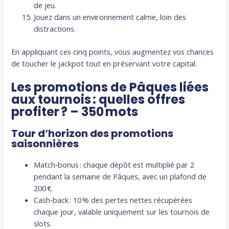
de jeu.
Jouez dans un environnement calme, loin des
distractions.
En appliquant ces cinq points, vous augmentez vos chances
de toucher le jackpot tout en préservant votre capital.
Les promotions de Pâques liées
aux tournois : quelles offres
profiter ? – 350 mots
Tour d’horizon des promotions
saisonnières
Match‑bonus : chaque dépôt est multiplié par 2
pendant la semaine de Pâques, avec un plafond de
200 €.
Cash‑back : 10 % des pertes nettes récupérées
chaque jour, valable uniquement sur les tournois de
slots.