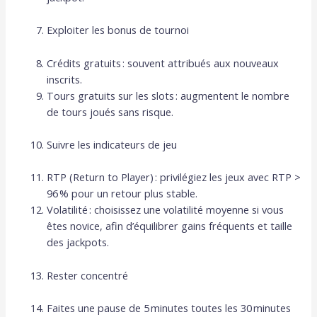
Exploiter les bonus de tournoi
Crédits gratuits : souvent attribués aux nouveaux
inscrits.
Tours gratuits sur les slots : augmentent le nombre
de tours joués sans risque.
Suivre les indicateurs de jeu
RTP (Return to Player) : privilégiez les jeux avec RTP >
96 % pour un retour plus stable.
Volatilité : choisissez une volatilité moyenne si vous
êtes novice, afin d’équilibrer gains fréquents et taille
des jackpots.
Rester concentré
Faites une pause de 5 minutes toutes les 30 minutes