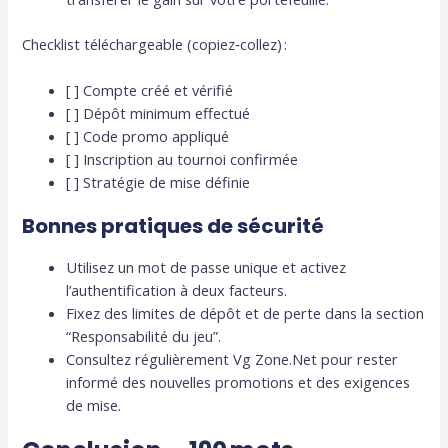
Checklist téléchargeable (copiez‑collez) :
[ ] Compte créé et vérifié
[ ] Dépôt minimum effectué
[ ] Code promo appliqué
[ ] Inscription au tournoi confirmée
[ ] Stratégie de mise définie
Bonnes pratiques de sécurité
Utilisez un mot de passe unique et activez
l’authentification à deux facteurs.
Fixez des limites de dépôt et de perte dans la section
“Responsabilité du jeu”.
Consultez régulièrement Vg Zone.Net pour rester
informé des nouvelles promotions et des exigences
de mise.