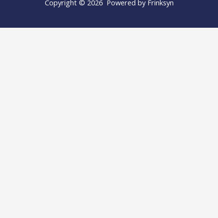
Copyright © 2026 Powered by Frinksyn