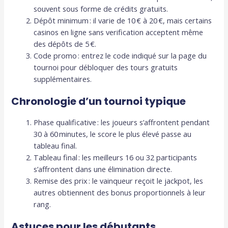
souvent sous forme de crédits gratuits.
Dépôt minimum : il varie de 10 € à 20 €, mais certains
casinos en ligne sans verification acceptent même
des dépôts de 5 €.
Code promo : entrez le code indiqué sur la page du
tournoi pour débloquer des tours gratuits
supplémentaires.
Chronologie d’un tournoi typique
Phase qualificative : les joueurs s’affrontent pendant
30 à 60 minutes, le score le plus élevé passe au
tableau final.
Tableau final : les meilleurs 16 ou 32 participants
s’affrontent dans une élimination directe.
Remise des prix : le vainqueur reçoit le jackpot, les
autres obtiennent des bonus proportionnels à leur
rang.
Astuces pour les débutants