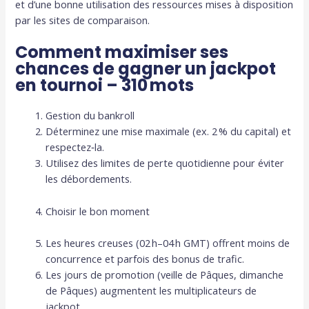
et d’une bonne utilisation des ressources mises à disposition
par les sites de comparaison.
Comment maximiser ses
chances de gagner un jackpot
en tournoi – 310 mots
Gestion du bankroll
Déterminez une mise maximale (ex. 2 % du capital) et
respectez‑la.
Utilisez des limites de perte quotidienne pour éviter
les débordements.
Choisir le bon moment
Les heures creuses (02 h–04 h GMT) offrent moins de
concurrence et parfois des bonus de trafic.
Les jours de promotion (veille de Pâques, dimanche
de Pâques) augmentent les multiplicateurs de
jackpot.