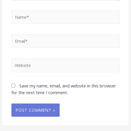
Save my name, email, and website in this browser
for the next time I comment.