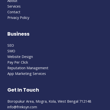
About
Services
Contact
Privacy Policy
Business
SEO
SMO
Website Design
Pay Per Click
Reputation Management
App Marketing Services
Get In Touch
Boropukur Area, Mogra, Kola, West Bengal 712148
info@frinksyn.com