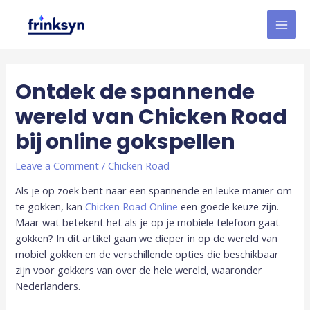
Ontdek de spannende
wereld van Chicken Road
bij online gokspellen
Leave a Comment
/
Chicken Road
Als je op zoek bent naar een spannende en leuke manier om
te gokken, kan
Chicken Road Online
een goede keuze zijn.
Maar wat betekent het als je op je mobiele telefoon gaat
gokken? In dit artikel gaan we dieper in op de wereld van
mobiel gokken en de verschillende opties die beschikbaar
zijn voor gokkers van over de hele wereld, waaronder
Nederlanders.