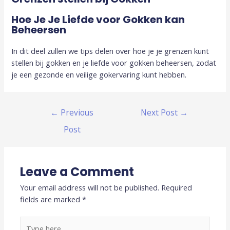
Hoe Je Je Liefde voor Gokken kan
Beheersen
In dit deel zullen we tips delen over hoe je je grenzen kunt
stellen bij gokken en je liefde voor gokken beheersen, zodat
je een gezonde en veilige gokervaring kunt hebben.
←
Previous
Next Post
→
Post
Leave a Comment
Your email address will not be published.
Required
fields are marked
*