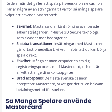
fördelar när det gäller att spela på svenska online casinon.
Här är några av anledningarna till varför så många spelare
väljer att använda Mastercard:
Säkerhet:
Mastercard är känt för sina avancerade
säkerhetsåtgärder, inklusive 3D Secure teknologi,
som skyddar mot bedrägerier.
Snabba transaktioner:
Insättningar med Mastercard
går oftast omedelbart, vilket innebär att du kan börja
spela direkt.
Enkelhet:
Många casinon erbjuder en smidig
registreringsprocess med Mastercard, och det är
enkelt att ange dina kortuppgifter.
Bred acceptans:
De flesta svenska casinon
accepterar Mastercard, vilket gör det till en bekväm
betalningsmetod för spelare.
Så Många Spelare använde
Mastercard