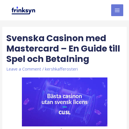
Svenska Casinon med
Mastercard – En Guide till
Spel och Betalning
Leave a Comment
/
kershkafferosteri