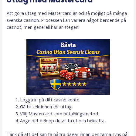
Att göra uttag med Mastercard är också möjligt på många
svenska casinon. Processen kan variera något beroende på
casinot, men generell här är stegen:
Logga in på ditt casino konto.
Gå till sektionen för uttag.
Välj Mastercard som betalningsmetod.
Ange det belopp du vill ta ut och bekräfta.
Tänk på att det kan ta några dagar innan pengarna syns på