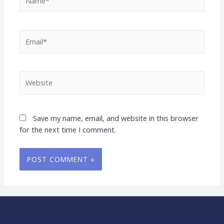
Save my name, email, and website in this browser
for the next time I comment.