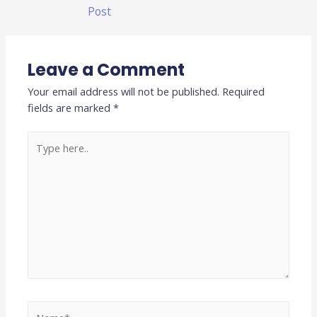
Post
Leave a Comment
Your email address will not be published.
Required
fields are marked
*