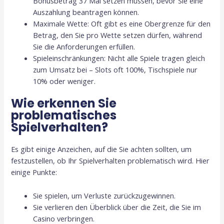
Bonusbetrag 37 Mal setzen müssen, bevor Sie eine
Auszahlung beantragen können.
Maximale Wette: Oft gibt es eine Obergrenze für den
Betrag, den Sie pro Wette setzen dürfen, während
Sie die Anforderungen erfüllen.
Spieleinschränkungen: Nicht alle Spiele tragen gleich
zum Umsatz bei – Slots oft 100%, Tischspiele nur
10% oder weniger.
Wie erkennen Sie
problematisches
Spielverhalten?
Es gibt einige Anzeichen, auf die Sie achten sollten, um
festzustellen, ob Ihr Spielverhalten problematisch wird. Hier
einige Punkte:
Sie spielen, um Verluste zurückzugewinnen.
Sie verlieren den Überblick über die Zeit, die Sie im
Casino verbringen.