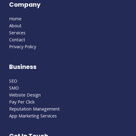
Company
Home
About
Services
Contact
Privacy Policy
Business
SEO
SMO
Website Design
Pay Per Click
Reputation Management
App Marketing Services
Get In Touch