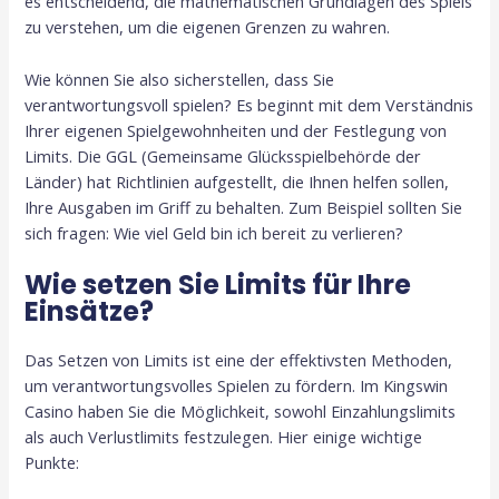
es entscheidend, die mathematischen Grundlagen des Spiels
zu verstehen, um die eigenen Grenzen zu wahren.
Wie können Sie also sicherstellen, dass Sie
verantwortungsvoll spielen? Es beginnt mit dem Verständnis
Ihrer eigenen Spielgewohnheiten und der Festlegung von
Limits. Die GGL (Gemeinsame Glücksspielbehörde der
Länder) hat Richtlinien aufgestellt, die Ihnen helfen sollen,
Ihre Ausgaben im Griff zu behalten. Zum Beispiel sollten Sie
sich fragen: Wie viel Geld bin ich bereit zu verlieren?
Wie setzen Sie Limits für Ihre
Einsätze?
Das Setzen von Limits ist eine der effektivsten Methoden,
um verantwortungsvolles Spielen zu fördern. Im Kingswin
Casino haben Sie die Möglichkeit, sowohl Einzahlungslimits
als auch Verlustlimits festzulegen. Hier einige wichtige
Punkte: