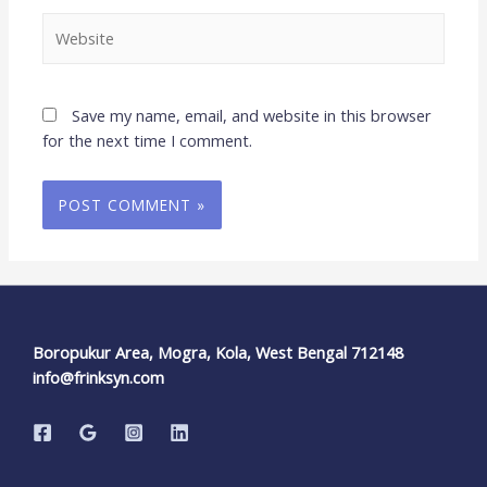
Save my name, email, and website in this browser
for the next time I comment.
Boropukur Area, Mogra, Kola, West Bengal 712148
info@frinksyn.com