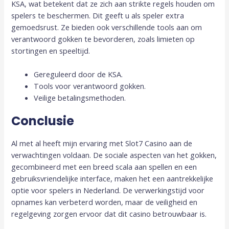
KSA, wat betekent dat ze zich aan strikte regels houden om
spelers te beschermen. Dit geeft u als speler extra
gemoedsrust. Ze bieden ook verschillende tools aan om
verantwoord gokken te bevorderen, zoals limieten op
stortingen en speeltijd.
Gereguleerd door de KSA.
Tools voor verantwoord gokken.
Veilige betalingsmethoden.
Conclusie
Al met al heeft mijn ervaring met Slot7 Casino aan de
verwachtingen voldaan. De sociale aspecten van het gokken,
gecombineerd met een breed scala aan spellen en een
gebruiksvriendelijke interface, maken het een aantrekkelijke
optie voor spelers in Nederland. De verwerkingstijd voor
opnames kan verbeterd worden, maar de veiligheid en
regelgeving zorgen ervoor dat dit casino betrouwbaar is.