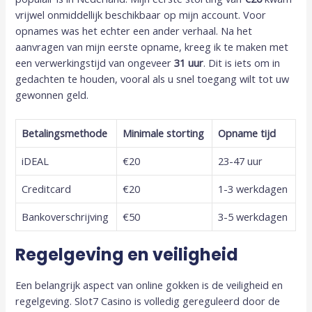
vrijwel onmiddellijk beschikbaar op mijn account. Voor
opnames was het echter een ander verhaal. Na het
aanvragen van mijn eerste opname, kreeg ik te maken met
een verwerkingstijd van ongeveer
31 uur
. Dit is iets om in
gedachten te houden, vooral als u snel toegang wilt tot uw
gewonnen geld.
Betalingsmethode
Minimale storting
Opname tijd
iDEAL
€20
23-47 uur
Creditcard
€20
1-3 werkdagen
Bankoverschrijving
€50
3-5 werkdagen
Regelgeving en veiligheid
Een belangrijk aspect van online gokken is de veiligheid en
regelgeving. Slot7 Casino is volledig gereguleerd door de