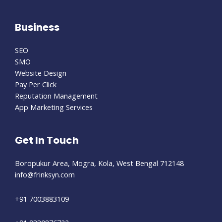
Business
SEO
SMO
Website Design
Pay Per Click
Reputation Management
App Marketing Services
Get In Touch
Boropukur Area, Mogra, Kola, West Bengal 712148
info@frinksyn.com
+91 7003883109