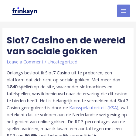
Slot7 Casino en de wereld
van sociale gokken
Leave a Comment
/
Uncategorized
Onlangs besloot ik Slot7 Casino uit te proberen, een
platform dat zich richt op sociale gokken. Met meer dan
1.840 spellen
op de site, waaronder slotmachines en
tafelspellen, was ik benieuwd naar de ervaring die dit casino
te bieden heeft. Het is belangrijk om te vermelden dat Slot7
Casino gereguleerd is door de
Kansspelautoriteit (KSA)
, wat
betekent dat ze voldoen aan de Nederlandse wetgeving op
het gebied van online gokken. De RTP-percentages van de
spellen variëren, maar ik kwam een aantal tegen met een
RTP van
96,3%
, wat behoorlijk competitief is.