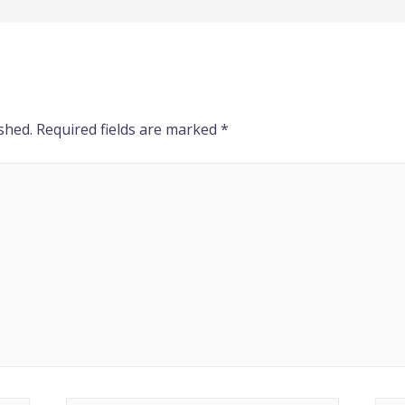
shed.
Required fields are marked
*