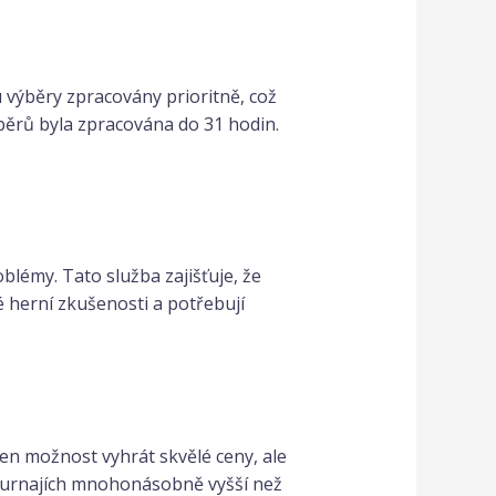
u výběry zpracovány prioritně, což
ýběrů byla zpracována do 31 hodin.
blémy. Tato služba zajišťuje, že
vé herní zkušenosti a potřebují
jen možnost vyhrát skvělé ceny, ale
o turnajích mnohonásobně vyšší než