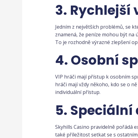
3. Rychlejší
Jedním z největších problémů, se kt
znamená, že peníze mohou být na účt
To je rozhodně výrazné zlepšení o
4. Osobní sp
VIP hráči mají přístup k osobním sp
hráči mají vždy někoho, kdo se o ně p
individuální přístup.
5. Speciální
Skyhills Casino pravidelně pořádá ex
také příležitost setkat se s ostatn