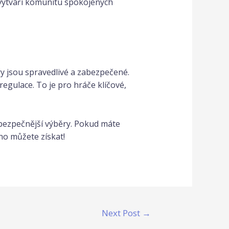
 vytváří komunitu spokojených
hry jsou spravedlivé a zabezpečené.
regulace. To je pro hráče klíčové,
 a bezpečnější výběry. Pokud máte
no můžete získat!
Next Post
→