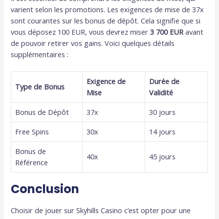
varient selon les promotions. Les exigences de mise de 37x
sont courantes sur les bonus de dépôt. Cela signifie que si
vous déposez 100 EUR, vous devrez miser
3 700 EUR
avant
de pouvoir retirer vos gains. Voici quelques détails
supplémentaires :
Exigence de
Durée de
Type de Bonus
Mise
Validité
Bonus de Dépôt
37x
30 jours
Free Spins
30x
14 jours
Bonus de
40x
45 jours
Référence
Conclusion
Choisir de jouer sur Skyhills Casino c’est opter pour une