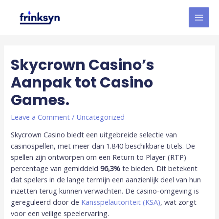
Skycrown Casino’s
Aanpak tot Casino
Games.
Leave a Comment
/
Uncategorized
Skycrown Casino biedt een uitgebreide selectie van
casinospellen, met meer dan 1.840 beschikbare titels. De
spellen zijn ontworpen om een Return to Player (RTP)
percentage van gemiddeld
96,3%
te bieden. Dit betekent
dat spelers in de lange termijn een aanzienlijk deel van hun
inzetten terug kunnen verwachten. De casino-omgeving is
gereguleerd door de
Kansspelautoriteit (KSA)
, wat zorgt
voor een veilige speelervaring.