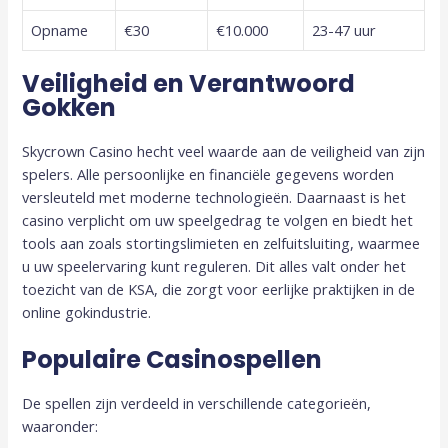
Opname
€30
€10.000
23-47 uur
Veiligheid en Verantwoord
Gokken
Skycrown Casino hecht veel waarde aan de veiligheid van zijn
spelers. Alle persoonlijke en financiële gegevens worden
versleuteld met moderne technologieën. Daarnaast is het
casino verplicht om uw speelgedrag te volgen en biedt het
tools aan zoals stortingslimieten en zelfuitsluiting, waarmee
u uw speelervaring kunt reguleren. Dit alles valt onder het
toezicht van de KSA, die zorgt voor eerlijke praktijken in de
online gokindustrie.
Populaire Casinospellen
De spellen zijn verdeeld in verschillende categorieën,
waaronder: