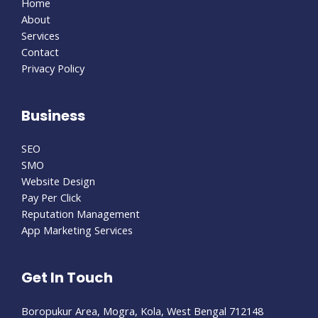
Home
About
Services
Contact
Privacy Policy
Business
SEO
SMO
Website Design
Pay Per Click
Reputation Management
App Marketing Services
Get In Touch
Boropukur Area, Mogra, Kola, West Bengal 712148