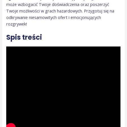
może wzbogacić Twoje doświadczenia oraz poszerzyć
Twoje możliwości w grach hazardowych. Przygotuj się na
odkrywanie niesamowitych ofert i emocjonujących
rozgrywek!
Spis treści