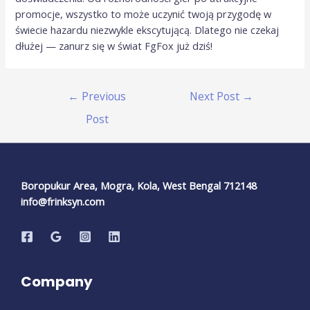
promocje, wszystko to może uczynić twoją przygodę w
świecie hazardu niezwykle ekscytującą. Dlatego nie czekaj
dłużej — zanurz się w świat FgFox już dziś!
←
Previous
Next Post
→
Post
Boropukur Area, Mogra, Kola, West Bengal 712148
info@frinksyn.com
Company