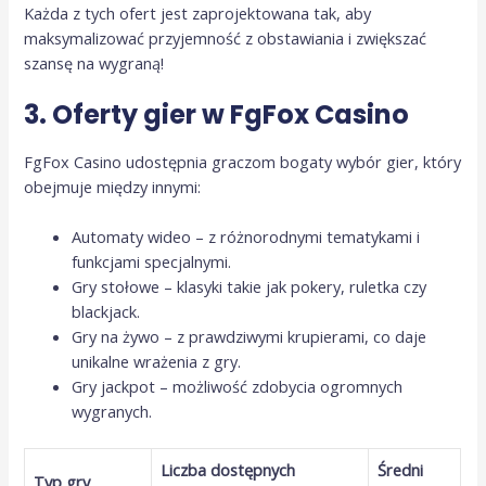
Każda z tych ofert jest zaprojektowana tak, aby
maksymalizować przyjemność z obstawiania i zwiększać
szansę na wygraną!
3. Oferty gier w FgFox Casino
FgFox Casino udostępnia graczom bogaty wybór gier, który
obejmuje między innymi:
Automaty wideo – z różnorodnymi tematykami i
funkcjami specjalnymi.
Gry stołowe – klasyki takie jak pokery, ruletka czy
blackjack.
Gry na żywo – z prawdziwymi krupierami, co daje
unikalne wrażenia z gry.
Gry jackpot – możliwość zdobycia ogromnych
wygranych.
Liczba dostępnych
Średni
Typ gry