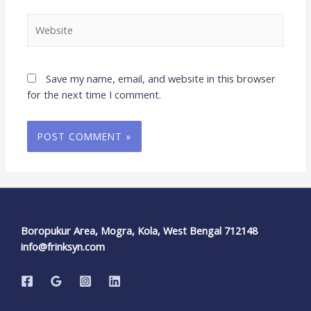
Save my name, email, and website in this browser
for the next time I comment.
Boropukur Area, Mogra, Kola, West Bengal 712148
info@frinksyn.com