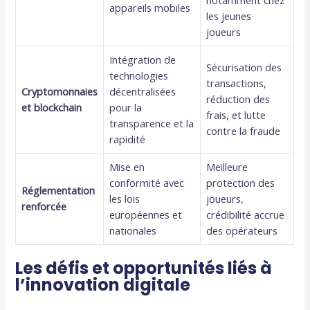
appareils mobiles
les jeunes
joueurs
Intégration de
Sécurisation des
technologies
transactions,
Cryptomonnaies
décentralisées
réduction des
et blockchain
pour la
frais, et lutte
transparence et la
contre la fraude
rapidité
Mise en
Meilleure
conformité avec
protection des
Réglementation
les lois
joueurs,
renforcée
européennes et
crédibilité accrue
nationales
des opérateurs
Les défis et opportunités liés à
l’innovation digitale