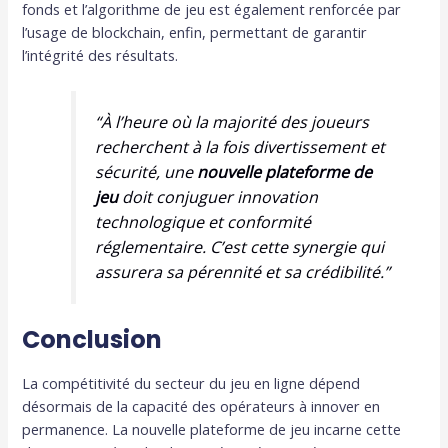
fonds et l’algorithme de jeu est également renforcée par
l’usage de blockchain, enfin, permettant de garantir
l’intégrité des résultats.
“À l’heure où la majorité des joueurs
recherchent à la fois divertissement et
sécurité, une
nouvelle plateforme de
jeu
doit conjuguer innovation
technologique et conformité
réglementaire. C’est cette synergie qui
assurera sa pérennité et sa crédibilité.”
Conclusion
La compétitivité du secteur du jeu en ligne dépend
désormais de la capacité des opérateurs à innover en
permanence. La nouvelle plateforme de jeu incarne cette