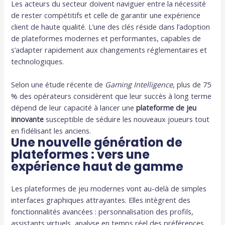
Les acteurs du secteur doivent naviguer entre la nécessité
de rester compétitifs et celle de garantir une expérience
client de haute qualité. L’une des clés réside dans l’adoption
de plateformes modernes et performantes, capables de
s’adapter rapidement aux changements réglementaires et
technologiques.
Selon une étude récente de
Gaming Intelligence
, plus de 75
% des opérateurs considèrent que leur succès à long terme
dépend de leur capacité à lancer une
plateforme de jeu
innovante
susceptible de séduire les nouveaux joueurs tout
en fidélisant les anciens.
Une nouvelle génération de
plateformes : vers une
expérience haut de gamme
Les plateformes de jeu modernes vont au-delà de simples
interfaces graphiques attrayantes. Elles intègrent des
fonctionnalités avancées : personnalisation des profils,
assistants virtuels, analyse en temps réel des préférences,