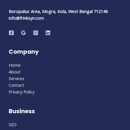
Boropukur Area, Mogra, Kola, West Bengal 712148
info@frinksyn.com
Company
Home
About
Services
Contact
Privacy Policy
Business
SEO