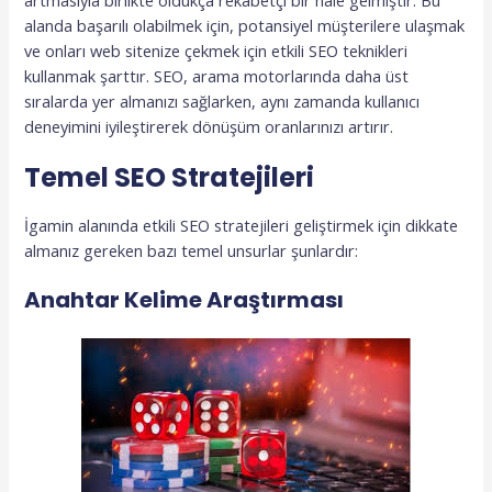
alanda başarılı olabilmek için, potansiyel müşterilere ulaşmak
ve onları web sitenize çekmek için etkili SEO teknikleri
kullanmak şarttır. SEO, arama motorlarında daha üst
sıralarda yer almanızı sağlarken, aynı zamanda kullanıcı
deneyimini iyileştirerek dönüşüm oranlarınızı artırır.
Temel SEO Stratejileri
İgamin alanında etkili SEO stratejileri geliştirmek için dikkate
almanız gereken bazı temel unsurlar şunlardır:
Anahtar Kelime Araştırması