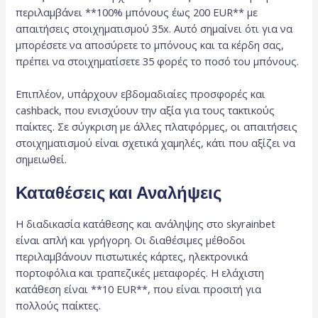
περιλαμβάνει **100% μπόνους έως 200 EUR** με
απαιτήσεις στοιχηματισμού 35x. Αυτό σημαίνει ότι για να
μπορέσετε να αποσύρετε το μπόνους και τα κέρδη σας,
πρέπει να στοιχηματίσετε 35 φορές το ποσό του μπόνους.
Επιπλέον, υπάρχουν εβδομαδιαίες προσφορές και
cashback, που ενισχύουν την αξία για τους τακτικούς
παίκτες. Σε σύγκριση με άλλες πλατφόρμες, οι απαιτήσεις
στοιχηματισμού είναι σχετικά χαμηλές, κάτι που αξίζει να
σημειωθεί.
Καταθέσεις και Αναλήψεις
Η διαδικασία κατάθεσης και ανάληψης στο skyrainbet
είναι απλή και γρήγορη. Οι διαθέσιμες μέθοδοι
περιλαμβάνουν πιστωτικές κάρτες, ηλεκτρονικά
πορτοφόλια και τραπεζικές μεταφορές. Η ελάχιστη
κατάθεση είναι **10 EUR**, που είναι προσιτή για
πολλούς παίκτες.