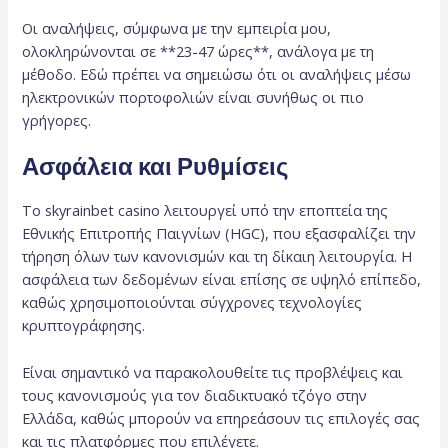
Οι αναλήψεις, σύμφωνα με την εμπειρία μου,
ολοκληρώνονται σε **23-47 ώρες**, ανάλογα με τη
μέθοδο. Εδώ πρέπει να σημειώσω ότι οι αναλήψεις μέσω
ηλεκτρονικών πορτοφολιών είναι συνήθως οι πιο
γρήγορες.
Ασφάλεια και Ρυθμίσεις
Το skyrainbet casino λειτουργεί υπό την εποπτεία της
Εθνικής Επιτροπής Παιγνίων (HGC), που εξασφαλίζει την
τήρηση όλων των κανονισμών και τη δίκαιη λειτουργία. Η
ασφάλεια των δεδομένων είναι επίσης σε υψηλό επίπεδο,
καθώς χρησιμοποιούνται σύγχρονες τεχνολογίες
κρυπτογράφησης.
Είναι σημαντικό να παρακολουθείτε τις προβλέψεις και
τους κανονισμούς για τον διαδικτυακό τζόγο στην
Ελλάδα, καθώς μπορούν να επηρεάσουν τις επιλογές σας
και τις πλατφόρμες που επιλέγετε.