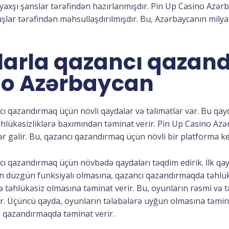
 yaxşı şanslar tərəfindən hazırlanmışdır. Pin Up Casino Azə
şlar tərəfindən məhsullaşdırılmışdır. Bu, Azərbaycanın milya
larla qazancı qazan
no Azərbaycan
 qazandırmaq üçün növli qaydalar və təlimatlar var. Bu qayd
hlükəsizliklərə baxımından təminat verir. Pin Up Casino Az
ər gəlir. Bu, qazancı qazandırmaq üçün növli bir platforma keç
 qazandırmaq üçün növbədə qaydaları təqdim edirik. İlk qay
ın düzgün funksiyalı olmasına, qazancı qazandırmaqda təhlü
 və təhlükəsiz olmasına təminat verir. Bu, oyunların rəsmi v
. Üçüncü qayda, oyunların tələbələrə uyğun olmasına təminat
 qazandırmaqda təminat verir.