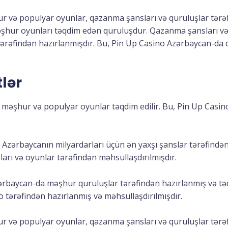
və populyar oyunlar, qazanma şansları və quruluşlar tərəfi
əşhur oyunları təqdim edən quruluşdur. Qazanma şansları v
 tərəfindən hazırlanmışdır. Bu, Pin Up Casino Azərbaycan-da
lər
məşhur və populyar oyunlar təqdim edilir. Bu, Pin Up Casino
Azərbaycanın milyardarları üçün ən yaxşı şanslar tərəfindən
rı və oyunlar tərəfindən məhsullaşdırılmışdır.
rbaycan-da məşhur quruluşlar tərəfindən hazırlanmış və tə
o tərəfindən hazırlanmış və məhsullaşdırılmışdır.
 və populyar oyunlar, qazanma şansları və quruluşlar tərəfi