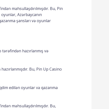
ndən məhsullaşdırılmışdır. Bu, Pin
ə oyunlar, Azərbaycanın
 qazanma şansları və oyunlar
 tərəfindən hazırlanmış və
 hazırlanmışdır. Bu, Pin Up Casino
qdim edilən oyunlar və qazanma
ndən məhsullaşdırılmışdır. Bu,