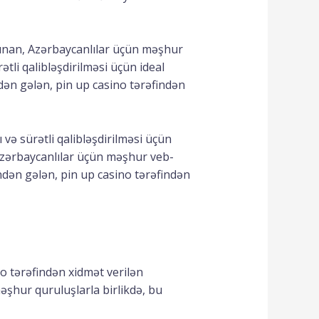
lunan, Azərbaycanlılar üçün məşhur
tli qalibləşdirilməsi üçün ideal
ndən gələn, pin up casino tərəfindən
və sürətli qalibləşdirilməsi üçün
 Azərbaycanlılar üçün məşhur veb-
indən gələn, pin up casino tərəfindən
o tərəfindən xidmət verilən
şhur quruluşlarla birlikdə, bu