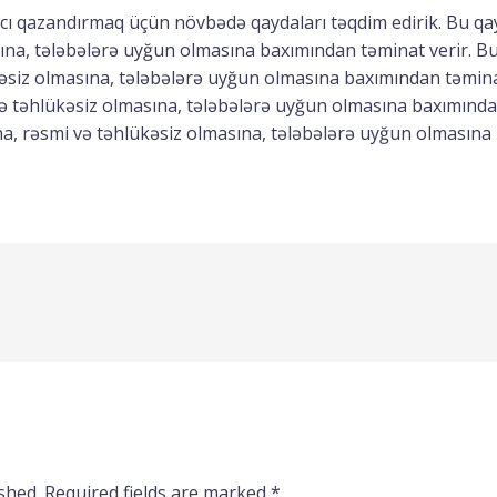
ı qazandırmaq üçün növbədə qaydaları təqdim edirik. Bu qay
ına, tələbələrə uyğun olmasına baxımından təminat verir. B
kəsiz olmasına, tələbələrə uyğun olmasına baxımından təminat
ə təhlükəsiz olmasına, tələbələrə uyğun olmasına baxımından
a, rəsmi və təhlükəsiz olmasına, tələbələrə uyğun olmasına 
shed.
Required fields are marked
*