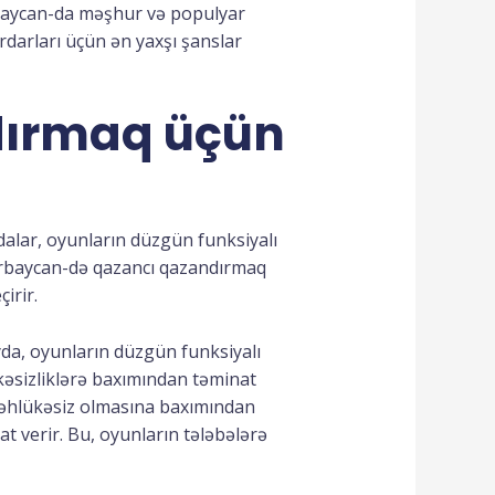
rbaycan-da məşhur və populyar
rdarları üçün ən yaxşı şanslar
dırmaq üçün
alar, oyunların düzgün funksiyalı
ərbaycan-də qazancı qazandırmaq
irir.
da, oyunların düzgün funksiyalı
kəsizliklərə baxımından təminat
ə təhlükəsiz olmasına baxımından
 verir. Bu, oyunların tələbələrə