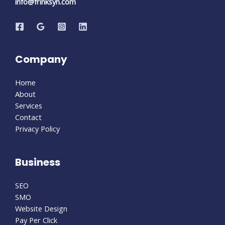
info@frinksyn.com
Company
Home
About
Services
Contact
Privacy Policy
Business
SEO
SMO
Website Design
Pay Per Click