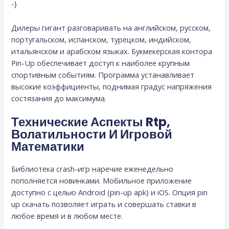
-}
Дилеры гигант разговаривать на английском, русском,
португальском, испанском, турецком, индийском,
итальянском и арабском языках. Букмекерская контора
Pin-Up обеспечивает доступ к наиболее крупным
спортивным событиям. Программа устанавливает
высокие коэффициенты, поднимая градус напряжения
состязания до максимума.
Технические Аспекты Rtp,
Волатильности И Игровой
Математики
Библиотека crash-игр наречие еженедельно
пополняется новинками. Мобильное приложение
доступно с целью Android (pin-up apk) и iOS. Опция pin
up скачать позволяет играть и совершать ставки в
любое время и в любом месте.