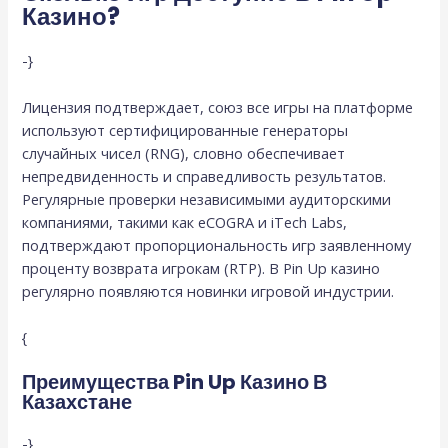
Казино?
-}
Лицензия подтверждает, союз все игры на платформе
используют сертифицированные генераторы
случайных чисел (RNG), словно обеспечивает
непредвиденность и справедливость результатов.
Регулярные проверки независимыми аудиторскими
компаниями, такими как eCOGRA и iTech Labs,
подтверждают пропорциональность игр заявленному
проценту возврата игрокам (RTP). В Pin Up казино
регулярно появляются новинки игровой индустрии.
{
Преимущества Pin Up Казино В
Казахстане
-}