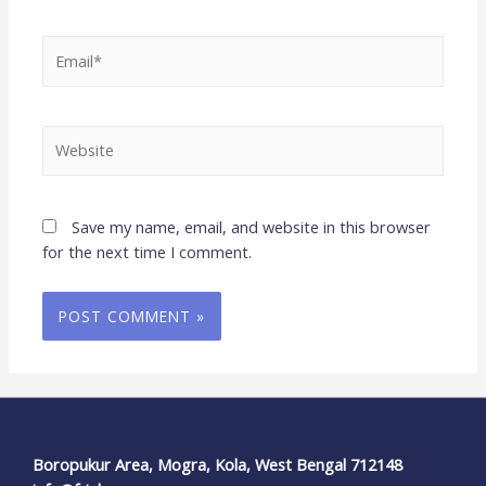
Save my name, email, and website in this browser
for the next time I comment.
Boropukur Area, Mogra, Kola, West Bengal 712148