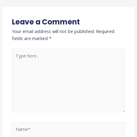
Leave a Comment
Your email address will not be published.
Required
fields are marked
*