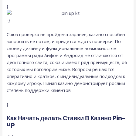
{
-}
Союз проверка не пройдена заранее, казино способен
запросить ее потом, и придется ждать проверки. По
своему дизайну и функциональным возможностям
программы ради Айфон и Андроид не отличаются от
десктопного сайта, союз и имеют ряд преимуществ, об
которых мы поговорим ниже. Вопросы решаются
оперативно и краткое, с индивидуальным подходом к
каждому игроку. Пинап казино демонстрирует рослый
степень поддержки клиентов.
{
Как Начать делать Ставки В Казино Pin-
up