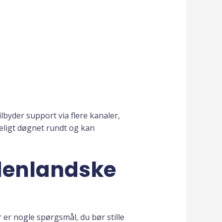
lbyder support via flere kanaler,
geligt døgnet rundt og kan
denlandske
er nogle spørgsmål, du bør stille