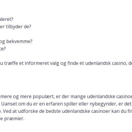
uleret?
r tilbyder de?
e og bekvemme?
ce?
u træffe et informeret valg og finde et udenlandsk casino, de
er mere og mere populært, er der mange udenlandske casino
 Uanset om du er en erfaren spiller eller nybegynder, er det 
e. Ved at udforske de bedste udenlandske casinoer kan du fin
re præmier.