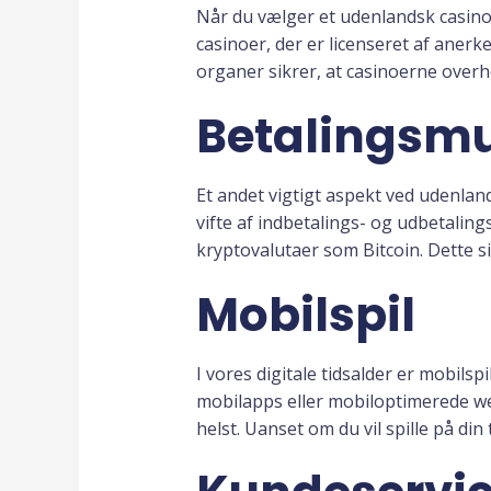
Når du vælger et udenlandsk casino
casinoer, der er licenseret af ane
organer sikrer, at casinoerne overho
Betalingsmu
Et andet vigtigt aspekt ved udenlan
vifte af indbetalings- og udbetaling
kryptovalutaer som Bitcoin. Dette si
Mobilspil
I vores digitale tidsalder er mobils
mobilapps eller mobiloptimerede web
helst. Uanset om du vil spille på din