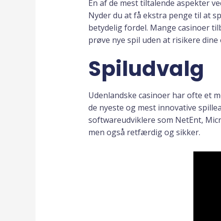
En af de mest tiltalende aspekter v
Nyder du at få ekstra penge til at 
betydelig fordel. Mange casinoer ti
prøve nye spil uden at risikere din
Spiludvalg
Udenlandske casinoer har ofte et meg
de nyeste og mest innovative spill
softwareudviklere som NetEnt, Micro
men også retfærdig og sikker.