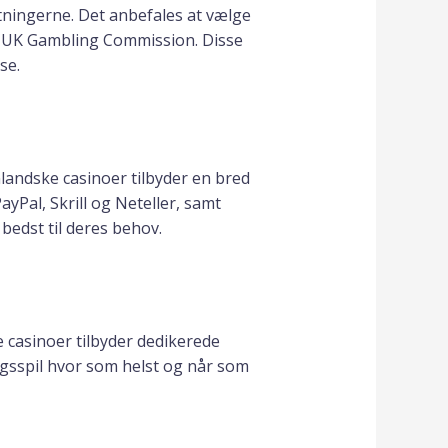
tningerne. Det anbefales at vælge
r UK Gambling Commission. Disse
se.
landske casinoer tilbyder en bred
yPal, Skrill og Neteller, samt
bedst til deres behov.
e casinoer tilbyder dedikerede
ngsspil hvor som helst og når som