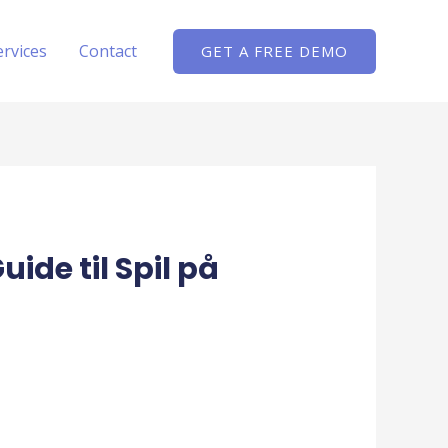
ervices
Contact
GET A FREE DEMO
ide til Spil på