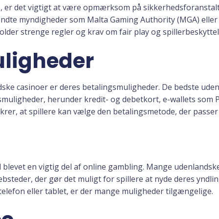
, er det vigtigt at være opmærksom på sikkerhedsforanstal
rkendte myndigheder som Malta Gaming Authority (MGA) elle
lder strenge regler og krav om fair play og spillerbeskyttel
ligheder
dske casinoer er deres betalingsmuligheder. De bedste uden
smuligheder, herunder kredit- og debetkort, e-wallets som Pa
krer, at spillere kan vælge den betalingsmetode, der passer 
pil blevet en vigtig del af online gambling. Mange udenlandsk
steder, der gør det muligt for spillere at nyde deres yndli
 telefon eller tablet, er der mange muligheder tilgængelige.