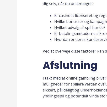
dig selv, når du undersøger:
Er casinoet licenseret og reg
Hvilke bonusser og kampagne
Hvilket udvalg af spil har de?
Er betalingsmetoderne sikr
Hvordan er deres kundeservi
Ved at overveje disse faktorer kan d
Afslutning
I takt med at online gambling bliv
muligheder for spillere verden over.
sikkert, pålideligt og underholdend
yndlingsspil og potentielt vinde sto