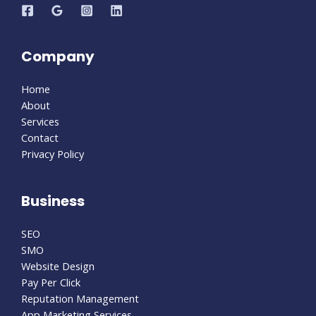
Company
Home
About
Services
Contact
Privacy Policy
Business
SEO
SMO
Website Design
Pay Per Click
Reputation Management
App Marketing Services