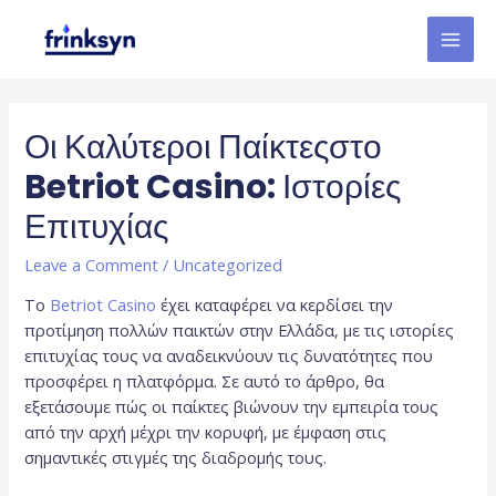
Οι Καλύτεροι Παίκτεςστο
Betriot Casino: Ιστορίες
Επιτυχίας
Leave a Comment
/
Uncategorized
Το
Betriot Casino
έχει καταφέρει να κερδίσει την
προτίμηση πολλών παικτών στην Ελλάδα, με τις ιστορίες
επιτυχίας τους να αναδεικνύουν τις δυνατότητες που
προσφέρει η πλατφόρμα. Σε αυτό το άρθρο, θα
εξετάσουμε πώς οι παίκτες βιώνουν την εμπειρία τους
από την αρχή μέχρι την κορυφή, με έμφαση στις
σημαντικές στιγμές της διαδρομής τους.