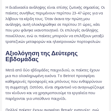
Η διαδικασία ανάληψης είναι επίσης ζωτικής σημασίας. Οι
παίκτες συνήθως περιμένουν περίπου 23-47 ώρες για να
λάβουν τα κέρδη τους. Όταν έκανα την πρώτη μου
ανάληψη, αυτή ολοκληρώθηκε σε περίπου 31 ώρες, κάτι
που μου φάνηκε ικανοποιητικό. Οι επιλογές ανάληψης
ποικίλλουν, ενώ οι παίκτες μπορούν να επιλέξουν μεταξύ
τραπεζικών μεταφορών και ηλεκτρονικών πορτοφολιών.
Αξιολόγηση της Δεύτερης
Εβδομάδας
Μετά από δύο εβδομάδες παιχνιδιού, οι παίκτες έχουν
μια πιο ολοκληρωμένη εικόνα. Το Betriot προσφέρει
καθημερινές προσφορές και μπόνους που ενθαρρύνουν
τη συμμετοχή. Ωστόσο, είναι σημαντικό να αναγνωρίζουμε
τον κίνδυνο και να χρησιμοποιούμε τα εργαλεία που
παρέχονται για υπεύθυνο παιχνίδι.
Πολλοί παίκτες έχουν αναφέρει θετικές εμπειρίες, ενώ