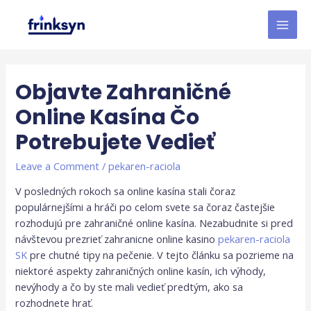
Objavte Zahraničné
Online Kasína Čo
Potrebujete Vedieť
Leave a Comment
/
pekaren-raciola
V posledných rokoch sa online kasína stali čoraz
populárnejšími a hráči po celom svete sa čoraz častejšie
rozhodujú pre zahraničné online kasína. Nezabudnite si pred
návštevou prezrieť zahranicne online kasino
pekaren-raciola
SK
pre chutné tipy na pečenie. V tejto článku sa pozrieme na
niektoré aspekty zahraničných online kasín, ich výhody,
nevýhody a čo by ste mali vedieť predtým, ako sa
rozhodnete hrať.