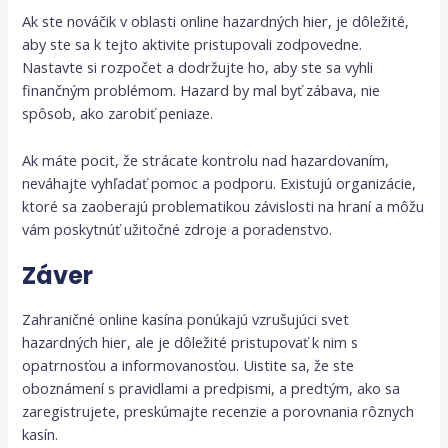
Ak ste nováčik v oblasti online hazardných hier, je dôležité,
aby ste sa k tejto aktivite pristupovali zodpovedne.
Nastavte si rozpočet a dodržujte ho, aby ste sa vyhli
finančným problémom. Hazard by mal byť zábava, nie
spôsob, ako zarobiť peniaze.
Ak máte pocit, že strácate kontrolu nad hazardovaním,
neváhajte vyhľadať pomoc a podporu. Existujú organizácie,
ktoré sa zaoberajú problematikou závislosti na hraní a môžu
vám poskytnúť užitočné zdroje a poradenstvo.
Záver
Zahraničné online kasína ponúkajú vzrušujúci svet
hazardných hier, ale je dôležité pristupovať k nim s
opatrnosťou a informovanosťou. Uistite sa, že ste
oboznámení s pravidlami a predpismi, a predtým, ako sa
zaregistrujete, preskúmajte recenzie a porovnania rôznych
kasín.