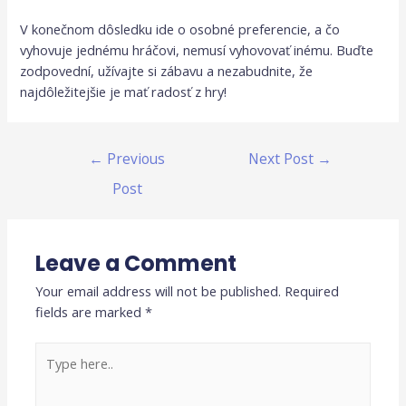
V konečnom dôsledku ide o osobné preferencie, a čo
vyhovuje jednému hráčovi, nemusí vyhovovať inému. Buďte
zodpovední, užívajte si zábavu a nezabudnite, že
najdôležitejšie je mať radosť z hry!
←
Previous
Next Post
→
Post
Leave a Comment
Your email address will not be published.
Required
fields are marked
*