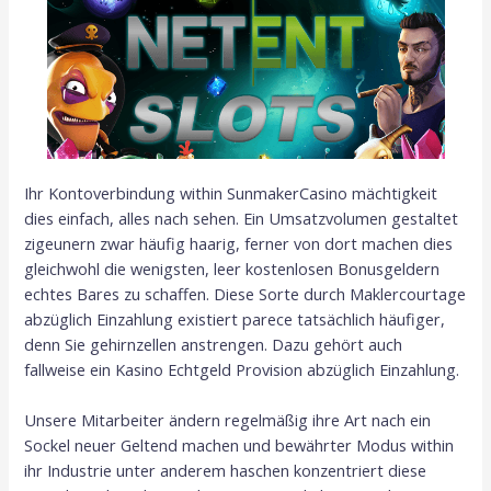
Ihr Kontoverbindung within SunmakerCasino mächtigkeit
dies einfach, alles nach sehen. Ein Umsatzvolumen gestaltet
zigeunern zwar häufig haarig, ferner von dort machen dies
gleichwohl die wenigsten, leer kostenlosen Bonusgeldern
echtes Bares zu schaffen. Diese Sorte durch Maklercourtage
abzüglich Einzahlung existiert parece tatsächlich häufiger,
denn Sie gehirnzellen anstrengen. Dazu gehört auch
fallweise ein Kasino Echtgeld Provision abzüglich Einzahlung.
Unsere Mitarbeiter ändern regelmäßig ihre Art nach ein
Sockel neuer Geltend machen und bewährter Modus within
ihr Industrie unter anderem haschen konzentriert diese