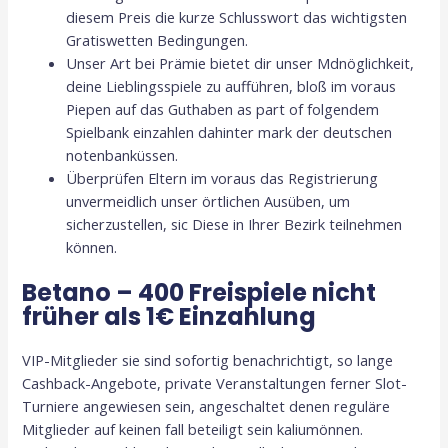
diesem Preis die kurze Schlusswort das wichtigsten
Gratiswetten Bedingungen.
Unser Art bei Prämie bietet dir unser Mdnöglichkeit,
deine Lieblingsspiele zu aufführen, bloß im voraus
Piepen auf das Guthaben as part of folgendem
Spielbank einzahlen dahinter mark der deutschen
notenbanküssen.
Überprüfen Eltern im voraus das Registrierung
unvermeidlich unser örtlichen Ausüben, um
sicherzustellen, sic Diese in Ihrer Bezirk teilnehmen
können.
Betano – 400 Freispiele nicht
früher als 1€ Einzahlung
VIP-Mitglieder sie sind sofortig benachrichtigt, so lange
Cashback-Angebote, private Veranstaltungen ferner Slot-
Turniere angewiesen sein, angeschaltet denen reguläre
Mitglieder auf keinen fall beteiligt sein kaliumönnen.