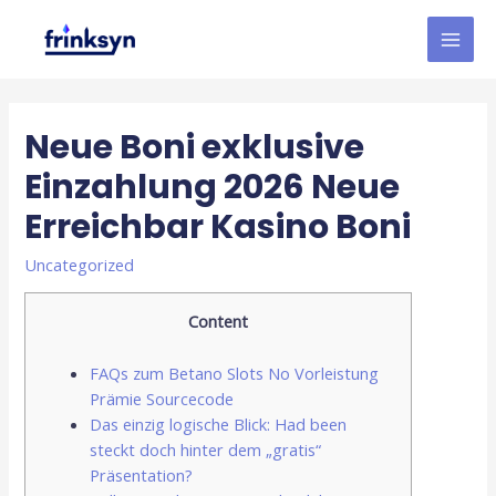
Neue Boni exklusive
Einzahlung 2026 Neue
Erreichbar Kasino Boni
Uncategorized
Content
FAQs zum Betano Slots No Vorleistung
Prämie Sourcecode
Das einzig logische Blick: Had been
steckt doch hinter dem „gratis“
Präsentation?