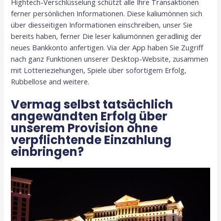
Hightech-Verschlüsselung schützt alle Ihre Transaktionen
ferner persönlichen Informationen. Diese kaliumönnen sich
über diesseitigen Informationen einschreiben, unser Sie
bereits haben, ferner Die leser kaliumönnen geradlinig der
neues Bankkonto anfertigen. Via der App haben Sie Zugriff
nach ganz Funktionen unserer Desktop-Website, zusammen
mit Lotterieziehungen, Spiele über sofortigem Erfolg,
Rubbellose and weitere.
Vermag selbst tatsächlich
angewandten Erfolg über
unserem Provision ohne
verpflichtende Einzahlung
einbringen?