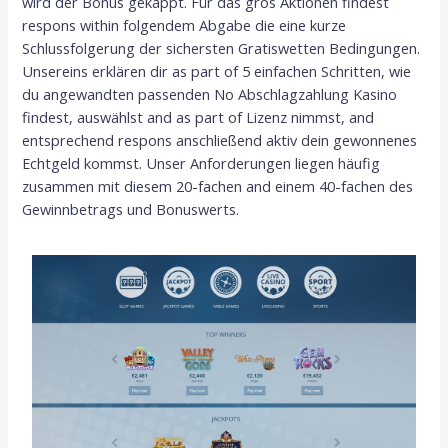
wird der Bonus gekappt. Für das gros Aktionen findest
respons within folgendem Abgabe die eine kurze
Schlussfolgerung der sichersten Gratiswetten Bedingungen.
Unsereins erklären dir as part of 5 einfachen Schritten, wie
du angewandten passenden No Abschlagzahlung Kasino
findest, auswählst and as part of Lizenz nimmst, and
entsprechend respons anschließend aktiv dein gewonnenes
Echtgeld kommst. Unser Anforderungen liegen häufig
zusammen mit diesem 20-fachen and einem 40-fachen des
Gewinnbetrags und Bonuswerts.