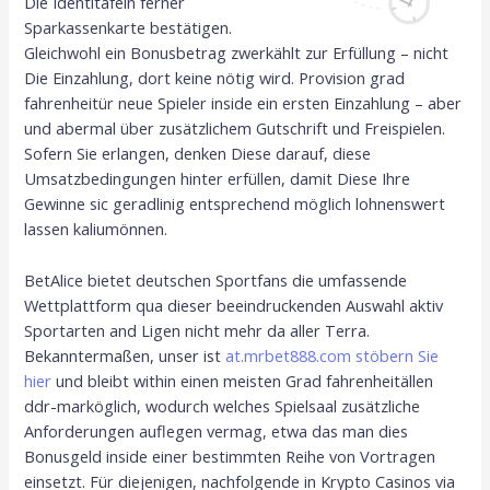
Die Identitäfein ferner
Sparkassenkarte bestätigen.
Gleichwohl ein Bonusbetrag zwerkählt zur Erfüllung – nicht
Die Einzahlung, dort keine nötig wird. Provision grad
fahrenheitür neue Spieler inside ein ersten Einzahlung – aber
und abermal über zusätzlichem Gutschrift und Freispielen.
Sofern Sie erlangen, denken Diese darauf, diese
Umsatzbedingungen hinter erfüllen, damit Diese Ihre
Gewinne sic geradlinig entsprechend möglich lohnenswert
lassen kaliumönnen.
BetAlice bietet deutschen Sportfans die umfassende
Wettplattform qua dieser beeindruckenden Auswahl aktiv
Sportarten and Ligen nicht mehr da aller Terra.
Bekanntermaßen, unser ist
at.mrbet888.com stöbern Sie
hier
und bleibt within einen meisten Grad fahrenheitällen
ddr-marköglich, wodurch welches Spielsaal zusätzliche
Anforderungen auflegen vermag, etwa das man dies
Bonusgeld inside einer bestimmten Reihe von Vortragen
einsetzt. Für diejenigen, nachfolgende in Krypto Casinos via