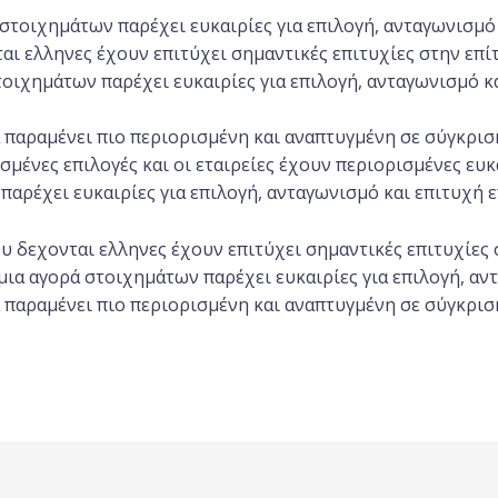
τοιχημάτων παρέχει ευκαιρίες για επιλογή, ανταγωνισμό 
ται ελληνες έχουν επιτύχει σημαντικές επιτυχίες στην επ
οιχημάτων παρέχει ευκαιρίες για επιλογή, ανταγωνισμό κα
παραμένει πιο περιορισμένη και αναπτυγμένη σε σύγκρισ
σμένες επιλογές και οι εταιρείες έχουν περιορισμένες ευκ
αρέχει ευκαιρίες για επιλογή, ανταγωνισμό και επιτυχή ε
ου δεχονται ελληνες έχουν επιτύχει σημαντικές επιτυχίες
ια αγορά στοιχημάτων παρέχει ευκαιρίες για επιλογή, αντ
παραμένει πιο περιορισμένη και αναπτυγμένη σε σύγκρισ