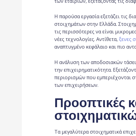
των εταιριών, εξετάζοντας τις δια
Η παρούσα εργασία εξετάζει τις δ
στοιχημάτων στην Ελλάδα. Στοιχημ
τις περισσότερες να είναι μικρομε
νέες τεχνολογίες. Αντίθετα,
ξενες 
αναπτυγμένο κεφάλαιο και πιο αντ
Η ανάλυση των αποδοσιακών τάσεων
την επιχειρηματικότητα. Εξετάζον
περιορισμών που εμπεριέχονται στ
των επιχειρήσεων.
Προοπτικές κ
στοιχηματικώ
Τα μεγαλύτερα στοιχηματικά επιχε