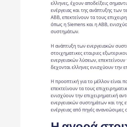
ελληνες, έχουν αποδείξεις σημαντ
ενέργειας και της ανάπτυξης των τ
ABB, επεκτείνουν τα τους επιχειρη
όπως η Siemens και η ABB, ενισχύ
συστημάτων.
Η ανάπτυξη των ενεργειακών συστη
στοιχηματικες εταιριες εξωτερικου
ενεργειακών λύσεων, επεκτείνουν τ
δεχονται ελληνες ενισχύουν την ε
Η προοπτική για το μέλλον είναι π
επεκτείνουν τα τους επιχειρηματικ
ενισχύουν την επιχειρηματική αν
ενεργειακών συστημάτων και της ε
ενέργειας από πηγές ανανεώσιμες 
Η αγορά στοι