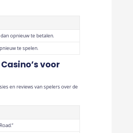
 dan opnieuw te betalen.
opnieuw te spelen.
 Casino’s voor
sies en reviews van spelers over de
Road.”