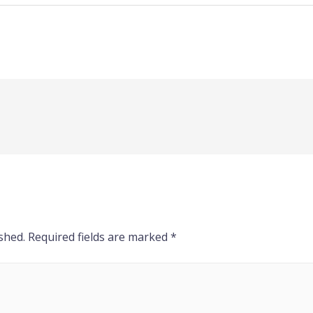
shed.
Required fields are marked
*