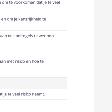
n om te voorkomen dat je te veel
en om je kansrijkheid te
aan de spelregels te wennen.
aan met risico en hoe te
je te veel risico neemt.