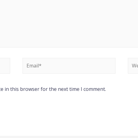
e in this browser for the next time I comment.