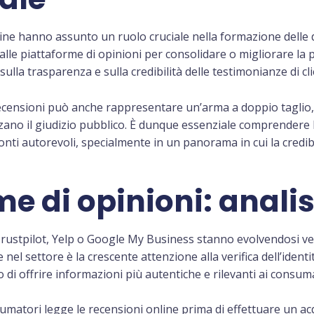
nline hanno assunto un ruolo cruciale nella formazione delle 
alle piattaforme di opinioni per consolidare o migliorare la
e sulla trasparenza e sulla credibilità delle testimonianze di clie
recensioni può anche rappresentare un’arma a doppio taglio, 
zano il giudizio pubblico. È dunque essenziale comprendere 
nti autorevoli, specialmente in un panorama in cui la credibi
e di opinioni: analis
rustpilot, Yelp o Google My Business stanno evolvendosi ver
 nel settore è la crescente attenzione alla verifica dell’ident
 di offrire informazioni più autentiche e rilevanti ai consuma
sumatori legge le recensioni online prima di effettuare un acq