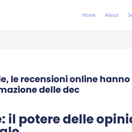
Home
About
S
le, le recensioni online hann
rmazione delle dec
 il potere delle opini
ale