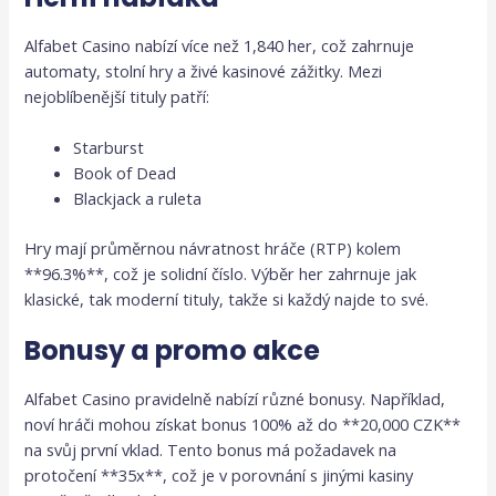
Alfabet Casino nabízí více než 1,840 her, což zahrnuje
automaty, stolní hry a živé kasinové zážitky. Mezi
nejoblíbenější tituly patří:
Starburst
Book of Dead
Blackjack a ruleta
Hry mají průměrnou návratnost hráče (RTP) kolem
**96.3%**, což je solidní číslo. Výběr her zahrnuje jak
klasické, tak moderní tituly, takže si každý najde to své.
Bonusy a promo akce
Alfabet Casino pravidelně nabízí různé bonusy. Například,
noví hráči mohou získat bonus 100% až do **20,000 CZK**
na svůj první vklad. Tento bonus má požadavek na
protočení **35x**, což je v porovnání s jinými kasiny