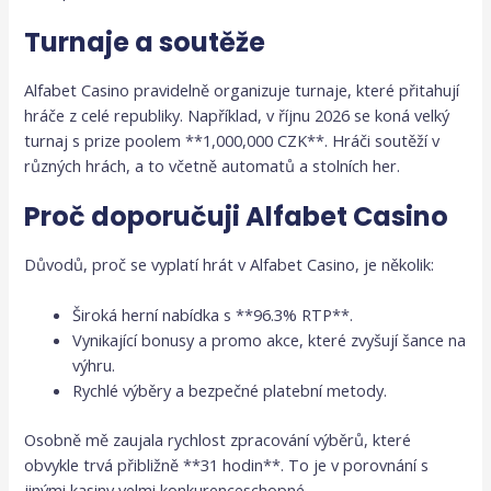
Turnaje a soutěže
Alfabet Casino pravidelně organizuje turnaje, které přitahují
hráče z celé republiky. Například, v říjnu 2026 se koná velký
turnaj s prize poolem **1,000,000 CZK**. Hráči soutěží v
různých hrách, a to včetně automatů a stolních her.
Proč doporučuji Alfabet Casino
Důvodů, proč se vyplatí hrát v Alfabet Casino, je několik:
Široká herní nabídka s **96.3% RTP**.
Vynikající bonusy a promo akce, které zvyšují šance na
výhru.
Rychlé výběry a bezpečné platební metody.
Osobně mě zaujala rychlost zpracování výběrů, které
obvykle trvá přibližně **31 hodin**. To je v porovnání s
jinými kasiny velmi konkurenceschopné.