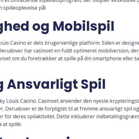
em et omfattende loyalitetsprogram, der tilbyder eksklusiv
 spilleoplevelse på!
ghed og Mobilspil
ouis Casino er dets brugervenlige platform. Siden er designet 
 Derudover har casinoet en fuldt optimeret mobilversion, der 
set om du foretrækker at spille på din smartphone eller tabl
 Ansvarligt Spil
cky Louis Casino. Casinoet anvender den nyeste krypteringst
. Derudover er de forpligtet til at fremme ansvarligt spil og 
er for deres spilaktivitet. Dette inkluderer indbetalingsgr
at spille.