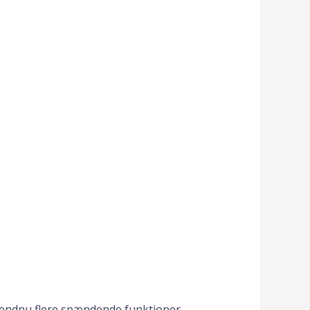
me endnu flere spændende funktioner