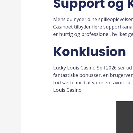
Support og 
Mens du nyder dine spilleoplevelser
Casinoet tilbyder flere supportkanal
er hurtig og professionel, hvilket g
Konklusion
Lucky Louis Casino Spil 2026 ser ud 
fantastiske bonusser, en brugervenli
fortsætte med at være en favorit bla
Louis Casino!