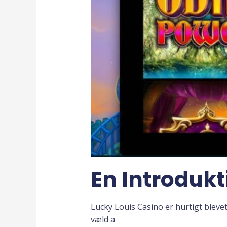
En Introdukt
Lucky Louis Casino er hurtigt blevet
væld a