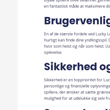
loyale spillere blive belønnet genn
en fantastisk måde at maksimere din
Brugervenli
En af de største fordele ved Lucky L
hurtigt kan finde dine yndlingsspil.
hvor som helst og når som helst. Uan
oplevelse.
Sikkerhed og
Sikkerhed er en topprioritet for Lu
personlige og finansielle oplysninger
spillere, der ønsker at sætte græns
mulighed for at udelukke sig selv fra 