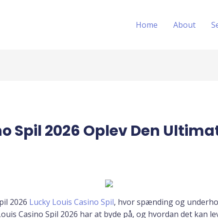
Home
About
S
o Spil 2026 Oplev Den Ultimat
pil 2026
Lucky Louis Casino Spil
, hvor spænding og underhol
ky Louis Casino Spil 2026 har at byde på, og hvordan det kan 