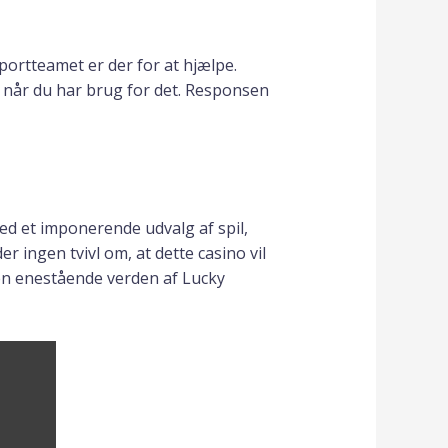
portteamet er der for at hjælpe.
p, når du har brug for det. Responsen
Med et imponerende udvalg af spil,
r ingen tvivl om, at dette casino vil
 den enestående verden af Lucky