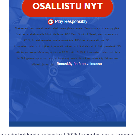
ik og underholdende oplevelse. I 2026 forventes der at kom