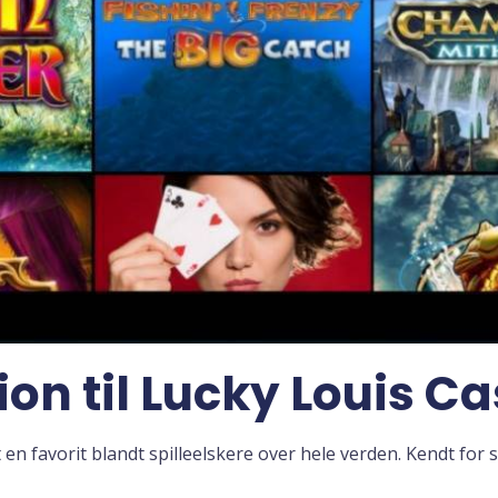
ion til Lucky Louis C
 en favorit blandt spilleelskere over hele verden. Kendt for