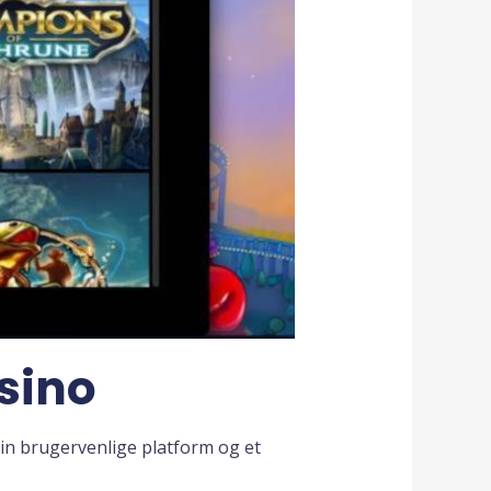
asino
 sin brugervenlige platform og et