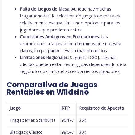
Falta de Juegos de Mesa:
Aunque hay muchas
tragamonedas, la selección de juegos de mesa es
relativamente escasa, limitando opciones para los
jugadores que prefieren estos.
Condiciones Ambiguas en Promociones:
Las
promociones a veces tienen términos que no están
claros, lo que puede llevar a malentendidos.
Limitaciones Regionales:
Según la DGOJ, algunas
ofertas pueden estar restringidas dependiendo de la
región, lo que limita el acceso a ciertos jugadores.
Comparativa de Juegos
Rentables en Wildsino
Juego
RTP
Requisitos de Apuesta
Tragaperras Starburst
96.1%
35x
Blackjack Clásico
99.5%
30x