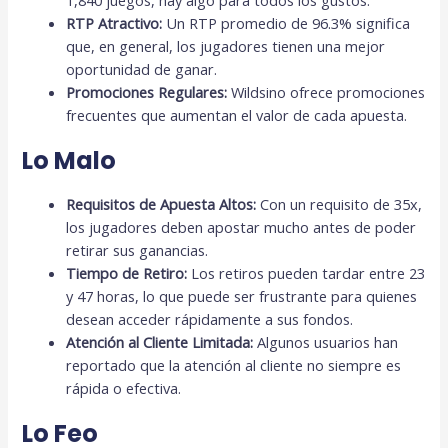
RTP Atractivo:
Un RTP promedio de 96.3% significa
que, en general, los jugadores tienen una mejor
oportunidad de ganar.
Promociones Regulares:
Wildsino ofrece promociones
frecuentes que aumentan el valor de cada apuesta.
Lo Malo
Requisitos de Apuesta Altos:
Con un requisito de 35x,
los jugadores deben apostar mucho antes de poder
retirar sus ganancias.
Tiempo de Retiro:
Los retiros pueden tardar entre 23
y 47 horas, lo que puede ser frustrante para quienes
desean acceder rápidamente a sus fondos.
Atención al Cliente Limitada:
Algunos usuarios han
reportado que la atención al cliente no siempre es
rápida o efectiva.
Lo Feo