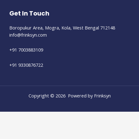
Get In Touch
Boropukur Area, Mogra, Kola, West Bengal 712148
info@frinksyn.com
+91 7003883109
+91 9330876722
Copyright © 2026 Powered by Frinksyn