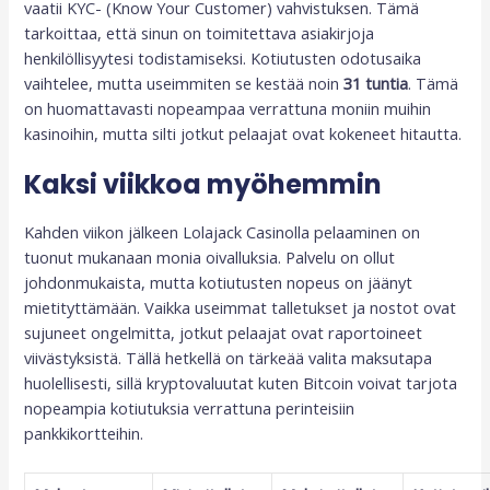
vaatii KYC- (Know Your Customer) vahvistuksen. Tämä
tarkoittaa, että sinun on toimitettava asiakirjoja
henkilöllisyytesi todistamiseksi. Kotiutusten odotusaika
vaihtelee, mutta useimmiten se kestää noin
31 tuntia
. Tämä
on huomattavasti nopeampaa verrattuna moniin muihin
kasinoihin, mutta silti jotkut pelaajat ovat kokeneet hitautta.
Kaksi viikkoa myöhemmin
Kahden viikon jälkeen Lolajack Casinolla pelaaminen on
tuonut mukanaan monia oivalluksia. Palvelu on ollut
johdonmukaista, mutta kotiutusten nopeus on jäänyt
mietityttämään. Vaikka useimmat talletukset ja nostot ovat
sujuneet ongelmitta, jotkut pelaajat ovat raportoineet
viivästyksistä. Tällä hetkellä on tärkeää valita maksutapa
huolellisesti, sillä kryptovaluutat kuten Bitcoin voivat tarjota
nopeampia kotiutuksia verrattuna perinteisiin
pankkikortteihin.