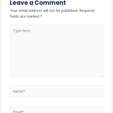
Leave a Comment
Your email address will not be published.
Required
fields are marked
*