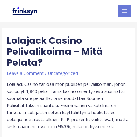
Lolajack Casino
Pelivalikoima – Mitä
Pelata?
Leave a Comment
/
Uncategorized
Lolajack Casino tarjoaa monipuolisen pelivalikoiman, johon
kuuluu yli 1,840 peliä. Tämä kasino on erityisesti suunnattu
suomalaisille pelaajille, ja se noudattaa Suomen
Poliisihallituksen sääntöjä. Ensimmäinen vaikutelma on
tärkeä, ja Lolajackin selkeä käyttöliittymä houkuttelee
pelaajia heti alusta alkaen. RTP-prosentit vaihtelevat, mutta
keskimäärin ne ovat noin
96.3%
, mikä on hyvä merkki.