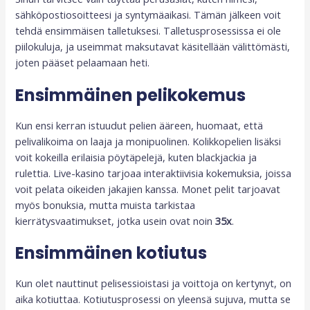
sähköpostiosoitteesi ja syntymäaikasi. Tämän jälkeen voit
tehdä ensimmäisen talletuksesi. Talletusprosessissa ei ole
piilokuluja, ja useimmat maksutavat käsitellään välittömästi,
joten pääset pelaamaan heti.
Ensimmäinen pelikokemus
Kun ensi kerran istuudut pelien ääreen, huomaat, että
pelivalikoima on laaja ja monipuolinen. Kolikkopelien lisäksi
voit kokeilla erilaisia pöytäpelejä, kuten blackjackia ja
rulettia. Live-kasino tarjoaa interaktiivisia kokemuksia, joissa
voit pelata oikeiden jakajien kanssa. Monet pelit tarjoavat
myös bonuksia, mutta muista tarkistaa
kierrätysvaatimukset, jotka usein ovat noin
35x
.
Ensimmäinen kotiutus
Kun olet nauttinut pelisessioistasi ja voittoja on kertynyt, on
aika kotiuttaa. Kotiutusprosessi on yleensä sujuva, mutta se