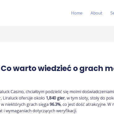
Home
About
S
– Co warto wiedzieć o grach 
aluck Casino, chciałbym podzielić się moimi doświadczeniam
, Liraluck oferuje około
1,840 gier
, w tym sloty, stoły do po
) w niektórych grach sięga
96.3%
, co jest dość atrakcyjne. W
t i wymaganiach dotyczących weryfikacji.