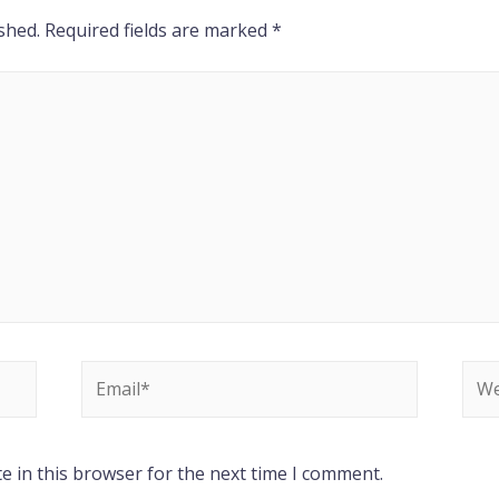
shed.
Required fields are marked
*
e in this browser for the next time I comment.