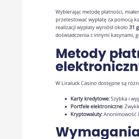
Wybierając metodę płatności, miałem
przetestować wypłatę za pomocą ka
realizacji wypłaty wyniósł około
31 
doświadczenia z innymi kasynami, g
Metody płatn
elektronicz
W Liraluck Casino dostępne są różne
Karty kredytowe:
Szybka i wyg
Portfele elektroniczne:
Zwykle
Kryptowaluty:
Anonimowość i n
Wymagania d