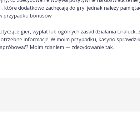
icyjny, co zdecydowanie wpływa pozytywnie na doświadczenie g
i, które dodatkowo zachęcają do gry, jednak należy pamięt
 przypadku bonusów.
dotyczące gier, wypłat lub ogólnych zasad działania Liraluc
 potrzebne informacje. W moim przypadku, kasyno sprawdziło
o spróbować? Moim zdaniem — zdecydowanie tak.