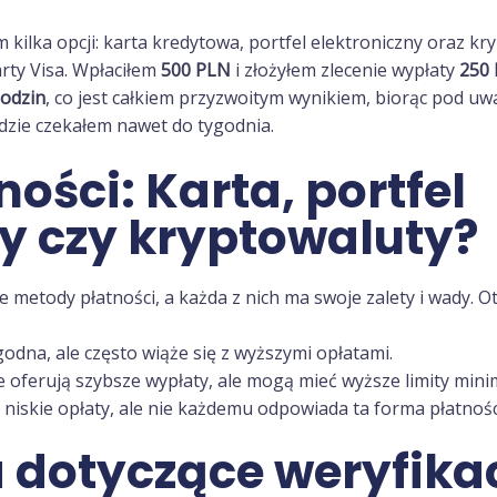
 kilka opcji: karta kredytowa, portfel elektroniczny oraz k
rty Visa. Wpłaciłem
500 PLN
i złożyłem zlecenie wypłaty
250
godzin
, co jest całkiem przyzwoitym wynikiem, biorąc pod u
dzie czekałem nawet do tygodnia.
ości: Karta, portfel
ny czy kryptowaluty?
 metody płatności, a każda z nich ma swoje zalety i wady. Ot
odna, ale często wiąże się z wyższymi opłatami.
 oferują szybsze wypłaty, ale mogą mieć wyższe limity mini
iskie opłaty, ale nie każdemu odpowiada ta forma płatnośc
otyczące weryfikac