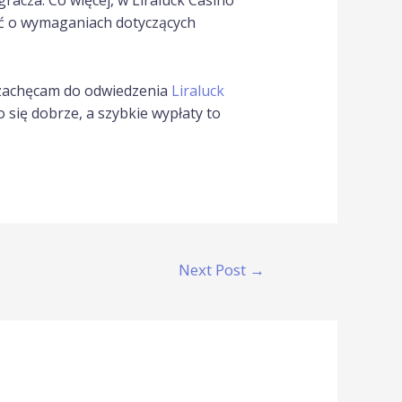
racza. Co więcej, w Liraluck Casino
ać o wymaganiach dotyczących
k, zachęcam do odwiedzenia
Liraluck
 się dobrze, a szybkie wypłaty to
Next Post
→