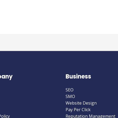
any
Business
SEO
SMO
Website Design
Pay Per Click
Policy
Reputation Management