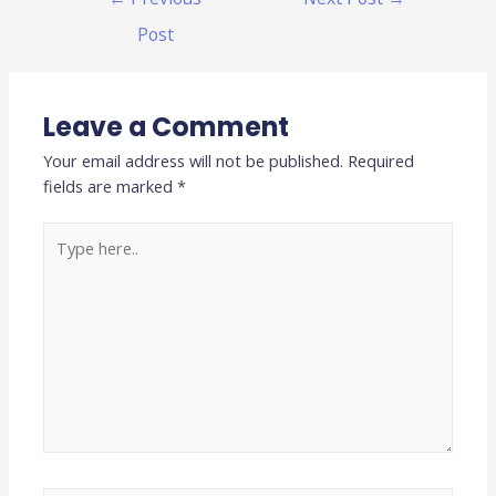
Post
Leave a Comment
Your email address will not be published.
Required
fields are marked
*