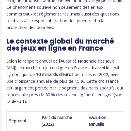
en ligne s’impose comme une évolution stratégique cruciale.
Ce phénomène soulève non seulement des enjeux
commerciaux et réglementaires, mais aussi des questions
relatives à la responsabilisation des joueurs et à la
protection des données.
Le contexte global du marché
des jeux en ligne en France
Selon le rapport annuel de l’Autorité Nationale des Jeux
(ANJ), le marché du jeu en ligne en France a franchi le seuil
symbolique de
10 milliards d’euros
de mises en 2022, avec
une croissance annuelle de plus de 15 %. Cette croissance
est largement portée par le segment des paris sportifs, qui
représente près de 60 % des revenus générés en ligne (voir
tableau 1).
Part du marché
Evolution
Segment
(2022)
annuelle