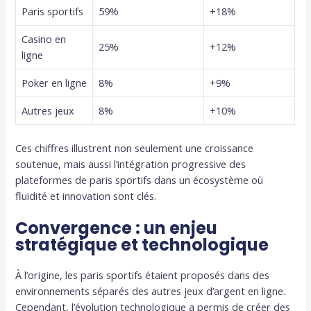
Paris sportifs
59%
+18%
Casino en
25%
+12%
ligne
Poker en ligne
8%
+9%
Autres jeux
8%
+10%
Ces chiffres illustrent non seulement une croissance
soutenue, mais aussi l’intégration progressive des
plateformes de paris sportifs dans un écosystème où
fluidité et innovation sont clés.
Convergence : un enjeu
stratégique et technologique
À l’origine, les paris sportifs étaient proposés dans des
environnements séparés des autres jeux d’argent en ligne.
Cependant, l’évolution technologique a permis de créer des