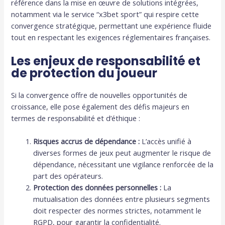
référence dans la mise en œuvre de solutions intégrées,
notamment via le service “x3bet sport” qui respire cette
convergence stratégique, permettant une expérience fluide
tout en respectant les exigences réglementaires françaises.
Les enjeux de responsabilité et
de protection du joueur
Si la convergence offre de nouvelles opportunités de
croissance, elle pose également des défis majeurs en
termes de responsabilité et d’éthique :
Risques accrus de dépendance :
L’accès unifié à
diverses formes de jeux peut augmenter le risque de
dépendance, nécessitant une vigilance renforcée de la
part des opérateurs.
Protection des données personnelles :
La
mutualisation des données entre plusieurs segments
doit respecter des normes strictes, notamment le
RGPD, pour garantir la confidentialité.