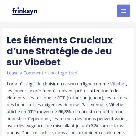
Les Éléments Cruciaux
d’une Stratégie de Jeu
sur Vibebet
Leave a Comment
/
Uncategorized
Lorsqu’il s’agit de choisir un casino en ligne comme
Vibebet
,
les joueurs expérimentés doivent prêter attention à des
éléments clés tels que le RTP (retour au joueur), les termes
des bonus, et les exigences de mise. Par exemple, Vibebet
affiche un RTP moyen de
96,3%
, ce qui est compétitif dans
l’industrie. Cependant, les termes des bonus peuvent varier,
avec des exigences de mise allant jusqu’à
37x
sur certains
bonus. Dans cet article, nous allons examiner ces éléments