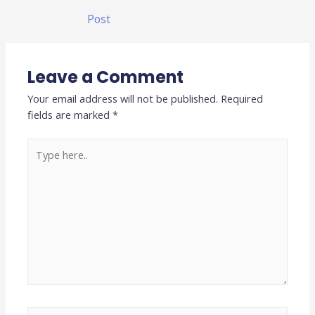
Post
Leave a Comment
Your email address will not be published.
Required
fields are marked
*