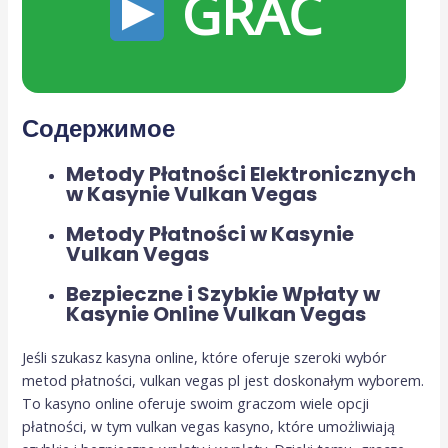
GRAĆ
Содержимое
Metody Płatności Elektronicznych
w Kasynie Vulkan Vegas
Metody Płatności w Kasynie
Vulkan Vegas
Bezpieczne i Szybkie Wpłaty w
Kasynie Online Vulkan Vegas
Jeśli szukasz kasyna online, które oferuje szeroki wybór
metod płatności, vulkan vegas pl jest doskonałym wyborem.
To kasyno online oferuje swoim graczom wiele opcji
płatności, w tym vulkan vegas kasyno, które umożliwiają