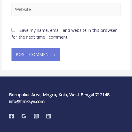
Save my name, email, and website in this browser
for the next time I comment.
Boropukur Area, Mogra, Kola, West Bengal 712148
info@frinksyn.com