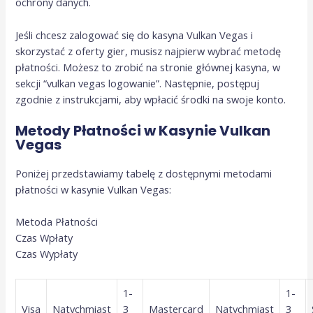
ochrony danych.
Jeśli chcesz zalogować się do kasyna Vulkan Vegas i
skorzystać z oferty gier, musisz najpierw wybrać metodę
płatności. Możesz to zrobić na stronie głównej kasyna, w
sekcji “vulkan vegas logowanie”. Następnie, postępuj
zgodnie z instrukcjami, aby wpłacić środki na swoje konto.
Metody Płatności w Kasynie Vulkan
Vegas
Poniżej przedstawiamy tabelę z dostępnymi metodami
płatności w kasynie Vulkan Vegas:
Metoda Płatności
Czas Wpłaty
Czas Wypłaty
1-
1-
Visa
Natychmiast
3
Mastercard
Natychmiast
3