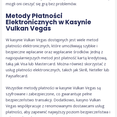
mogli oni cieszyć się grą bez problemów.
Metody Płatności
Elektronicznych w Kasynie
Vulkan Vegas
W kasynie Vulkan Vegas dostępnych jest wiele metod
płatności elektronicznych, które umożliwiają szybkie i
bezpieczne wpłacanie oraz wypłacanie środków. Jedną z
najpopularniejszych metod jest płatność kartą kredytową,
taką jak Visa lub Mastercard. Można również skorzystać z
usług płatności elektronicznych, takich jak Skrill, Neteller lub
Paysafecard.
Wszystkie metody płatności w kasynie Vulkan Vegas są
szyfrowane i zabezpieczone, co gwarantuje pełne
bezpieczeństwo transakcji. Dodatkowo, kasyno Vulkan
Vegas współpracuje z renomowanymi dostawcami usług
płatności, aby zapewnić najwyższy poziom bezpieczeństwa i