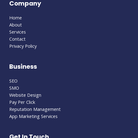
Company
Home
About
Services
Contact
Privacy Policy
Business
SEO
SMO
Website Design
Pay Per Click
Reputation Management
App Marketing Services
Get In Touch