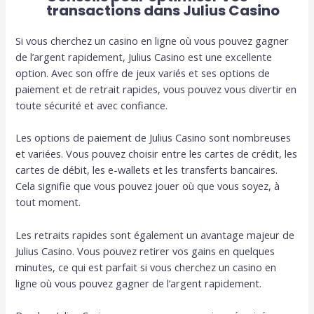
transactions dans Julius Casino
Si vous cherchez un casino en ligne où vous pouvez gagner
de l’argent rapidement, Julius Casino est une excellente
option. Avec son offre de jeux variés et ses options de
paiement et de retrait rapides, vous pouvez vous divertir en
toute sécurité et avec confiance.
Les options de paiement de Julius Casino sont nombreuses
et variées. Vous pouvez choisir entre les cartes de crédit, les
cartes de débit, les e-wallets et les transferts bancaires.
Cela signifie que vous pouvez jouer où que vous soyez, à
tout moment.
Les retraits rapides sont également un avantage majeur de
Julius Casino. Vous pouvez retirer vos gains en quelques
minutes, ce qui est parfait si vous cherchez un casino en
ligne où vous pouvez gagner de l’argent rapidement.