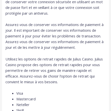
de conserver votre connexion sécurisée en utilisant un mot
de passe fort et en veillant à ce que votre connexion soit
protégée par un antivirus.
Assurez-vous de conserver vos informations de paiement à
jour. Il est important de conserver vos informations de
paiement à jour pour éviter les problèmes de transaction.
Assurez-vous de conserver vos informations de paiement à
jour et de les mettre à jour régulièrement.
Utilisez les options de retrait rapides de Julius Casino. Julius
Casino propose des options de retrait rapides pour vous
permettre de retirer vos gains de manière rapide et
efficace. Assurez-vous de choisir l’option de retrait qui
convient le mieux à vos besoins.
Visa
Mastercard
Neteller
Skrill