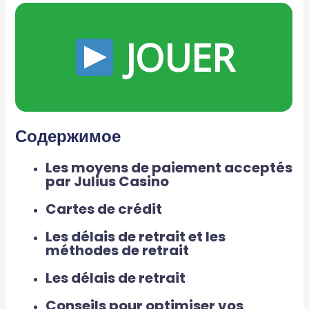
JOUER
Содержимое
Les moyens de paiement acceptés
par Julius Casino
Cartes de crédit
Les délais de retrait et les
méthodes de retrait
Les délais de retrait
Conseils pour optimiser vos