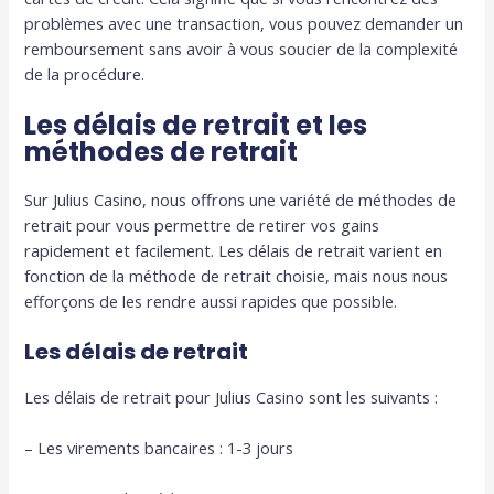
problèmes avec une transaction, vous pouvez demander un
remboursement sans avoir à vous soucier de la complexité
de la procédure.
Les délais de retrait et les
méthodes de retrait
Sur Julius Casino, nous offrons une variété de méthodes de
retrait pour vous permettre de retirer vos gains
rapidement et facilement. Les délais de retrait varient en
fonction de la méthode de retrait choisie, mais nous nous
efforçons de les rendre aussi rapides que possible.
Les délais de retrait
Les délais de retrait pour Julius Casino sont les suivants :
– Les virements bancaires : 1-3 jours