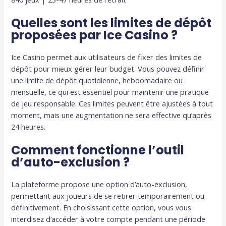
Quelles sont les limites de dépôt
proposées par Ice Casino ?
Ice Casino permet aux utilisateurs de fixer des limites de
dépôt pour mieux gérer leur budget. Vous pouvez définir
une limite de dépôt quotidienne, hebdomadaire ou
mensuelle, ce qui est essentiel pour maintenir une pratique
de jeu responsable. Ces limites peuvent être ajustées à tout
moment, mais une augmentation ne sera effective qu’après
24 heures.
Comment fonctionne l’outil
d’auto-exclusion ?
La plateforme propose une option d’auto-exclusion,
permettant aux joueurs de se retirer temporairement ou
définitivement. En choisissant cette option, vous vous
interdisez d’accéder à votre compte pendant une période