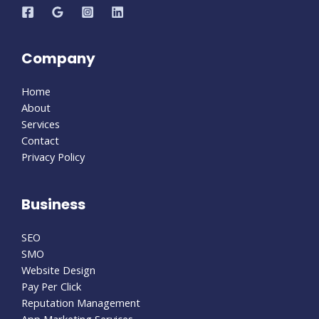
Company
Home
About
Services
Contact
Privacy Policy
Business
SEO
SMO
Website Design
Pay Per Click
Reputation Management