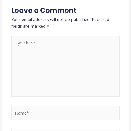
Leave a Comment
Your email address will not be published.
Required
fields are marked
*