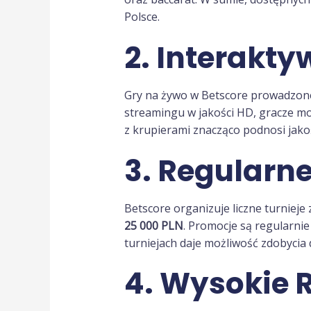
Polsce.
2. Interakty
Gry na żywo w Betscore prowadzone 
streamingu w jakości HD, gracze mog
z krupierami znacząco podnosi jako
3. Regularne
Betscore organizuje liczne turnieje
25 000 PLN
. Promocje są regularnie
turniejach daje możliwość zdobyci
4. Wysokie 