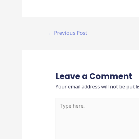
←
Previous Post
Leave a Comment
Your email address will not be publi