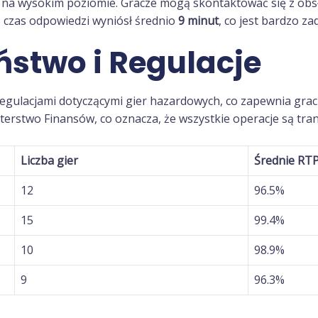
 na wysokim poziomie. Gracze mogą skontaktować się z obs
, czas odpowiedzi wyniósł średnio
9 minut
, co jest bardzo z
ństwo i Regulacje
 regulacjami dotyczącymi gier hazardowych, co zapewnia gr
sterstwo Finansów, co oznacza, że wszystkie operacje są tr
Liczba gier
Średnie RT
12
96.5%
15
99.4%
10
98.9%
9
96.3%