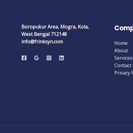
Boropukur Area, Mogra, Kola,
Comp
West Bengal 712148
info@frinksyn.com
Home
About
Services
Contact
Privacy 