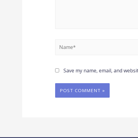
Save my name, email, and websit