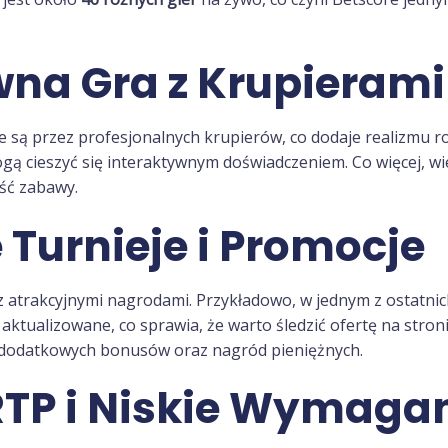
wna Gra z Krupierami
są przez profesjonalnych krupierów, co dodaje realizmu ro
ą cieszyć się interaktywnym doświadczeniem. Co więcej, wie
ść zabawy.
 Turnieje i Promocje
 z atrakcyjnymi nagrodami. Przykładowo, w jednym z ostatni
 aktualizowane, co sprawia, że warto śledzić ofertę na stron
a dodatkowych bonusów oraz nagród pieniężnych.
RTP i Niskie Wymaga