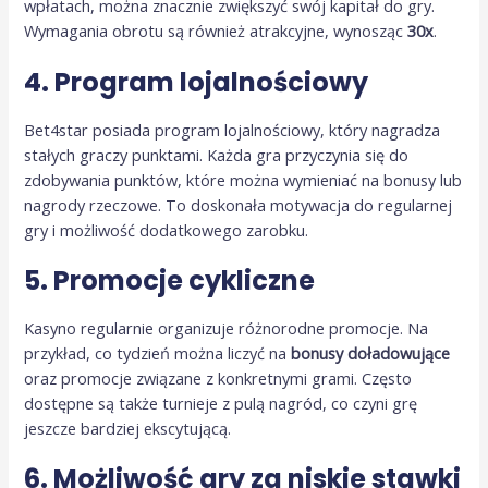
wpłatach, można znacznie zwiększyć swój kapitał do gry.
Wymagania obrotu są również atrakcyjne, wynosząc
30x
.
4. Program lojalnościowy
Bet4star posiada program lojalnościowy, który nagradza
stałych graczy punktami. Każda gra przyczynia się do
zdobywania punktów, które można wymieniać na bonusy lub
nagrody rzeczowe. To doskonała motywacja do regularnej
gry i możliwość dodatkowego zarobku.
5. Promocje cykliczne
Kasyno regularnie organizuje różnorodne promocje. Na
przykład, co tydzień można liczyć na
bonusy doładowujące
oraz promocje związane z konkretnymi grami. Często
dostępne są także turnieje z pulą nagród, co czyni grę
jeszcze bardziej ekscytującą.
6. Możliwość gry za niskie stawki