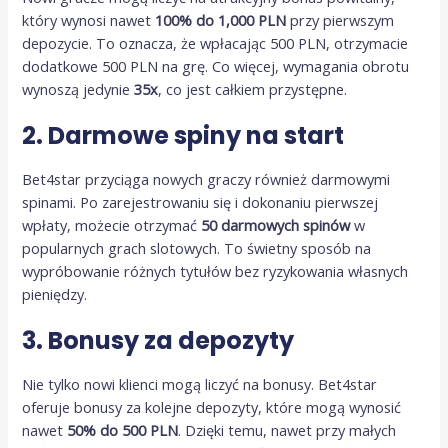
który wynosi nawet
100% do 1,000 PLN
przy pierwszym
depozycie. To oznacza, że wpłacając 500 PLN, otrzymacie
dodatkowe 500 PLN na grę. Co więcej, wymagania obrotu
wynoszą jedynie
35x
, co jest całkiem przystępne.
2. Darmowe spiny na start
Bet4star przyciąga nowych graczy również darmowymi
spinami. Po zarejestrowaniu się i dokonaniu pierwszej
wpłaty, możecie otrzymać
50 darmowych spinów
w
popularnych grach slotowych. To świetny sposób na
wypróbowanie różnych tytułów bez ryzykowania własnych
pieniędzy.
3. Bonusy za depozyty
Nie tylko nowi klienci mogą liczyć na bonusy. Bet4star
oferuje bonusy za kolejne depozyty, które mogą wynosić
nawet
50% do 500 PLN
. Dzięki temu, nawet przy małych