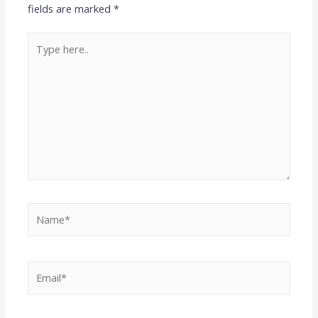
fields are marked
*