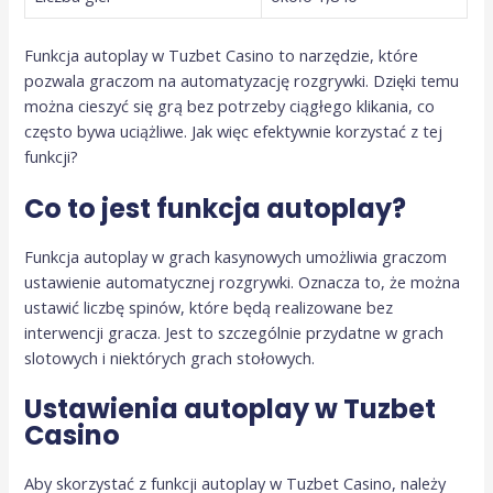
Funkcja autoplay w Tuzbet Casino to narzędzie, które
pozwala graczom na automatyzację rozgrywki. Dzięki temu
można cieszyć się grą bez potrzeby ciągłego klikania, co
często bywa uciążliwe. Jak więc efektywnie korzystać z tej
funkcji?
Co to jest funkcja autoplay?
Funkcja autoplay w grach kasynowych umożliwia graczom
ustawienie automatycznej rozgrywki. Oznacza to, że można
ustawić liczbę spinów, które będą realizowane bez
interwencji gracza. Jest to szczególnie przydatne w grach
slotowych i niektórych grach stołowych.
Ustawienia autoplay w Tuzbet
Casino
Aby skorzystać z funkcji autoplay w Tuzbet Casino, należy