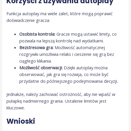
Korzyści z używania autoplay
Funkcja autoplay ma wiele zalet, które mogą poprawić
doświadczenie gracza:
Osobista kontrola:
Gracze mogą ustawić limity, co
pozwala na lepszą kontrolę nad wydatkami.
Bezstresowa gra:
Możliwość automatycznej
rozgrywki umożliwia relaks i cieszenie się grą bez
ciągłego klikania.
Możliwość obserwacji:
Dzięki autoplay można
obserwować, jak gra się rozwija, co może być
przydatne do późniejszego podejmowania decyzji.
Jednakże, należy zachować ostrożność, aby nie wpaść w
pułapkę nadmiernego grania. Ustalenie limitów jest
kluczowe.
Wnioski